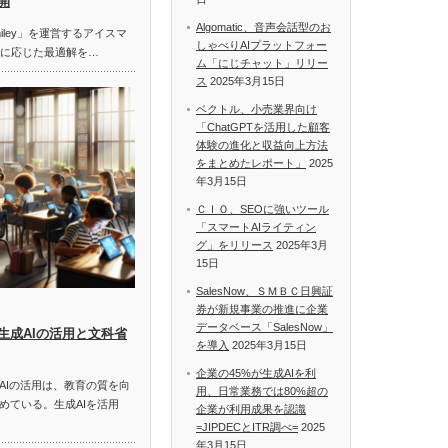
開
Algomatic、音声会話型のお
miley」を運営するアイスマ
しゃべりAIプラットフォー
題に応じた最適解を…
ム「にじチャット」リリー
ス
2025年3月15日
ベクトル、小売業界向け
「ChatGPTを活用した顧客
体験の進化と収益向上方法
をまとめたレポート」
2025
年3月15日
ＣＩＯ、SEOに強いツール
「スマートAIライティン
グ」をリリース
2025年3月
15日
SalesNow、ＳＭＢＣ日興証
券が新規事業の推進に企業
データベース「SalesNow」
生成AIの活用と文科省
を導入
2025年3月15日
企業の45%が生成AIを利
AIの活用は、教育の質を向
用、日常業務では80%超の
めている。生成AIを活用
企業が利用成果を認識
=JIPDECとITR調べ=
2025
年3月15日