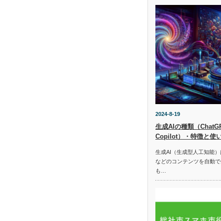
2024-8-19
生成AIの種類（ChatGPT
Copilot）・特徴と使
生成AI（生成型人工知能
などのコンテンツを自動で
も…