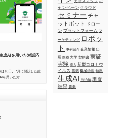
キ
カオスマップ
ャンペーン
クラウド
セミナー
チャ
ットボット
ドロー
ン
プラットフォーム
マ
ロボッ
ーケティング
ト
企業情報
出
事例紹介
生成AIを用いた対話応
実証
展
大学
契約書
医療
実験
新型コロナウ
導入
イルス
書籍
機械学習
無料
essは18日、7月に開設した総
生成AI
AIを用いた対…
調査
自治体
結果
農業
)