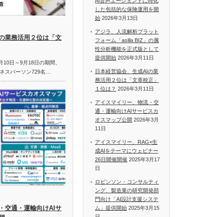
AI音声エージェントに特化
した包括的な保険運用を開
始
2026年3月13日
アジラ、人流解析プラット
Iの業務活用２位は「文
フォーム「asilla BIZ」の属
性分析機能を正式版として
提供開始
2026年3月11日
月10日～9月18日の期間、
日本経営協会、生成AIの業
ネスパーソン729名…
務活用２位は「文章校正」
１位は？
2026年3月11日
アイスマイリー、物流・交
通・運輸向けAIサービスカ
オスマップ公開
2026年3月
11日
アイスマイリー、RAG×生
成AIをテーマにウェビナー
26日開催開催
2025年3月17
日
ロビンソン・コンサルティ
ング、製造業の研究開発部
門向け「AI設計支援システ
・交通・運輸向けAIサ
ム」提供開始
2025年3月15
日