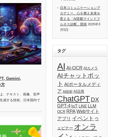
日本コミュニケーションア
カデミー、心を整え未来を
変える「AI搭載マインドフ
ルネス診断」開発
2025年3
月5日
タグ
AI
AI-OCR
AIカメラ
AIチャットボッ
, Gemini,
ト
AIポータルメディ
い方
ア
AI活用
AI技術
）は、テキスト、画像、音声
ChatGPT
DX
生成する技術。日本国内で
GPT-4
IoT
LLM
LINE
RPA
Webサイト
OCR
イベント
アプリ
ウ
オンラ
ェビナー
イン