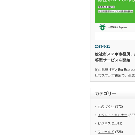
2023-8-21
総社市スマホ市役所、
答型サービスを開始
岡山県総社市とBot Expr
社市スマホ市役所で、生成
カテゴリー
ものづくり
(372)
イベント・セミナー
(527
ビジネス
(1,311)
フィールド
(728)