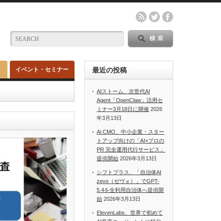
イベント・セミナー
最近の投稿
AIストーム、次世代AI
Agent「OpenClaw」活用セ
ミナー3月18日に開催
2026
年3月13日
Ai CMO、中小企業・スター
トアップ向けの「AI×プロの
PR 完全運用代行サービス」
提供開始
2026年3月13日
シフトプラス、「自治体AI
zevo（ゼヴォ）」でGPT-
5.4を全利用自治体へ提供開
始
2026年3月13日
ElevenLabs、世界で初めて