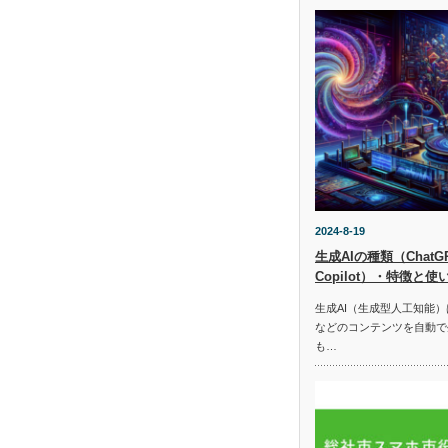
2024-8-19
生成AIの種類（ChatGPT
Copilot）・特徴と使
生成AI（生成型人工知能
などのコンテンツを自動で
も…