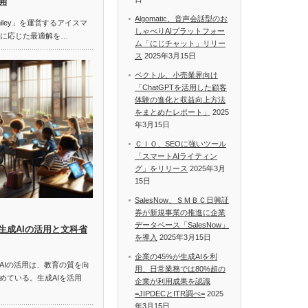
開
Algomatic、音声会話型のお
miley」を運営するアイスマ
しゃべりAIプラットフォー
題に応じた最適解を…
ム「にじチャット」リリー
ス
2025年3月15日
ベクトル、小売業界向け
「ChatGPTを活用した顧客
体験の進化と収益向上方法
をまとめたレポート」
2025
年3月15日
ＣＩＯ、SEOに強いツール
「スマートAIライティン
グ」をリリース
2025年3月
15日
SalesNow、ＳＭＢＣ日興証
券が新規事業の推進に企業
データベース「SalesNow」
生成AIの活用と文科省
を導入
2025年3月15日
企業の45%が生成AIを利
AIの活用は、教育の質を向
用、日常業務では80%超の
めている。生成AIを活用
企業が利用成果を認識
=JIPDECとITR調べ=
2025
年3月15日