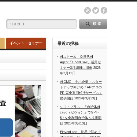
イベント・セミナー
最近の投稿
AIストーム、次世代AI
Agent「OpenClaw」活用セ
ミナー3月18日に開催
2026
年3月13日
Ai CMO、中小企業・スター
トアップ向けの「AI×プロの
PR 完全運用代行サービス」
提供開始
2026年3月13日
シフトプラス、「自治体AI
zevo（ゼヴォ）」でGPT-
5.4を全利用自治体へ提供開
始
2026年3月13日
ElevenLabs、世界で初めて