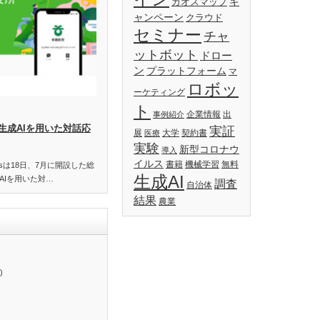
キ
カオスマップ
ャンペーン
クラウド
セミナー
チャ
ットボット
ドロー
ン
プラットフォーム
マ
ロボッ
ーケティング
ト
企業情報
出
事例紹介
生成AIを用いた対話応
実証
展
大学
契約書
医療
実験
新型コロナウ
導入
イルス
書籍
機械学習
無料
essは18日、7月に開設した総
生成AI
AIを用いた対…
調査
自治体
結果
農業
)