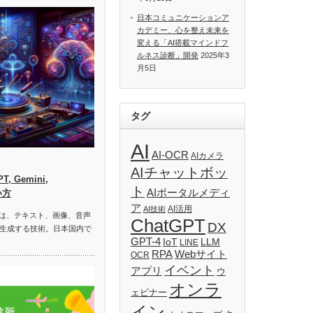
日本コミュニケーションア
カデミー、心を整え未来を
変える「AI搭載マインドフ
ルネス診断」開発
2025年3
月5日
タグ
AI
AI-OCR
AIカメラ
AIチャットボッ
, Gemini,
ト
AIポータルメディ
い方
ア
AI活用
AI技術
）は、テキスト、画像、音声
ChatGPT
DX
生成する技術。日本国内で
GPT-4
IoT
LLM
LINE
RPA
Webサイト
OCR
イベント
アプリ
ウ
オンラ
ェビナー
イン