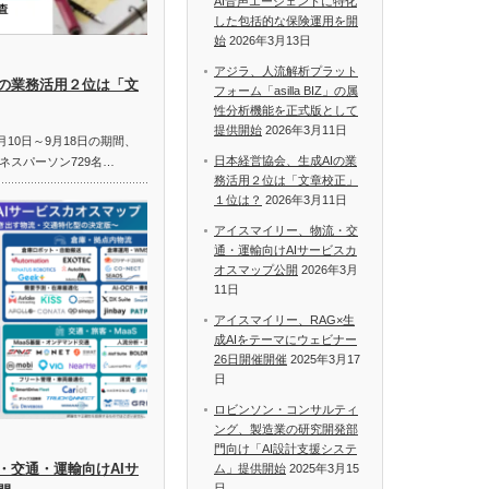
AI音声エージェントに特化
した包括的な保険運用を開
始
2026年3月13日
アジラ、人流解析プラット
Iの業務活用２位は「文
フォーム「asilla BIZ」の属
性分析機能を正式版として
提供開始
2026年3月11日
月10日～9月18日の期間、
日本経営協会、生成AIの業
ネスパーソン729名…
務活用２位は「文章校正」
１位は？
2026年3月11日
アイスマイリー、物流・交
通・運輸向けAIサービスカ
オスマップ公開
2026年3月
11日
アイスマイリー、RAG×生
成AIをテーマにウェビナー
26日開催開催
2025年3月17
日
ロビンソン・コンサルティ
ング、製造業の研究開発部
門向け「AI設計支援システ
・交通・運輸向けAIサ
ム」提供開始
2025年3月15
日