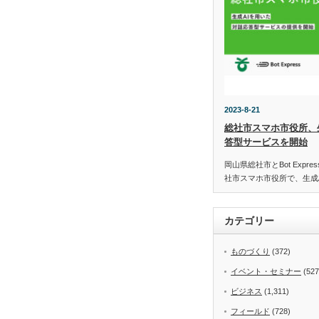
2023-8-21
総社市スマホ市役所、
答型サービスを開始
岡山県総社市とBot Expr
社市スマホ市役所で、生成
カテゴリー
ものづくり
(372)
イベント・セミナー
(527
ビジネス
(1,311)
フィールド
(728)