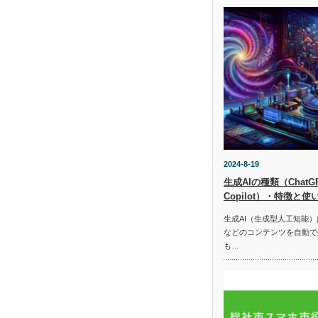
2024-8-19
生成AIの種類（ChatGPT
Copilot）・特徴と使
生成AI（生成型人工知能
などのコンテンツを自動で
も…