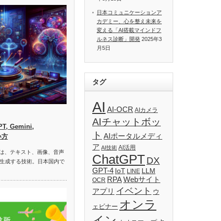
日本コミュニケーションア
カデミー、心を整え未来を
変える「AI搭載マインドフ
ルネス診断」開発
2025年3
月5日
タグ
AI
AI-OCR
AIカメラ
AIチャットボッ
, Gemini,
ト
AIポータルメディ
い方
ア
AI活用
AI技術
）は、テキスト、画像、音声
ChatGPT
DX
生成する技術。日本国内で
GPT-4
IoT
LLM
LINE
RPA
Webサイト
OCR
イベント
アプリ
ウ
オンラ
ェビナー
イン