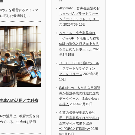
開
Algomatic、音声会話型のお
miley」を運営するアイスマ
しゃべりAIプラットフォー
題に応じた最適解を…
ム「にじチャット」リリー
ス
2025年3月15日
ベクトル、小売業界向け
「ChatGPTを活用した顧客
体験の進化と収益向上方法
をまとめたレポート」
2025
年3月15日
ＣＩＯ、SEOに強いツール
「スマートAIライティン
グ」をリリース
2025年3月
15日
SalesNow、ＳＭＢＣ日興証
券が新規事業の推進に企業
データベース「SalesNow」
生成AIの活用と文科省
を導入
2025年3月15日
企業の45%が生成AIを利
AIの活用は、教育の質を向
用、日常業務では80%超の
めている。生成AIを活用
企業が利用成果を認識
=JIPDECとITR調べ=
2025
年3月15日