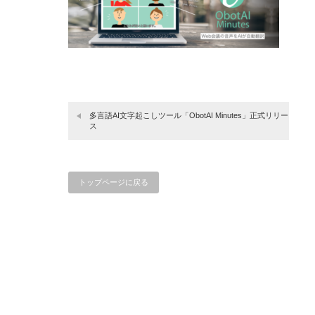
多言語AI文字起こしツール「ObotAI Minutes」正式リリー
ス
トップページに戻る