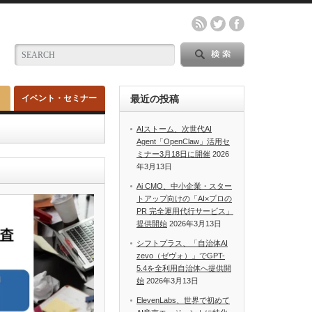
イベント・セミナー
最近の投稿
AIストーム、次世代AI
Agent「OpenClaw」活用セ
ミナー3月18日に開催
2026
年3月13日
Ai CMO、中小企業・スター
トアップ向けの「AI×プロの
PR 完全運用代行サービス」
提供開始
2026年3月13日
シフトプラス、「自治体AI
zevo（ゼヴォ）」でGPT-
5.4を全利用自治体へ提供開
始
2026年3月13日
ElevenLabs、世界で初めて