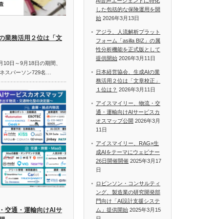
AI音声エージェントに特化
した包括的な保険運用を開
始
2026年3月13日
アジラ、人流解析プラット
Iの業務活用２位は「文
フォーム「asilla BIZ」の属
性分析機能を正式版として
提供開始
2026年3月11日
月10日～9月18日の期間、
日本経営協会、生成AIの業
ネスパーソン729名…
務活用２位は「文章校正」
１位は？
2026年3月11日
アイスマイリー、物流・交
通・運輸向けAIサービスカ
オスマップ公開
2026年3月
11日
アイスマイリー、RAG×生
成AIをテーマにウェビナー
26日開催開催
2025年3月17
日
ロビンソン・コンサルティ
ング、製造業の研究開発部
門向け「AI設計支援システ
・交通・運輸向けAIサ
ム」提供開始
2025年3月15
日