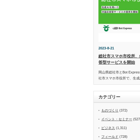
2023-8-21
総社市スマホ市役所、
答型サービスを開始
岡山県総社市とBot Expr
社市スマホ市役所で、生成
カテゴリー
ものづくり
(372)
イベント・セミナー
(527
ビジネス
(1,311)
フィールド
(728)