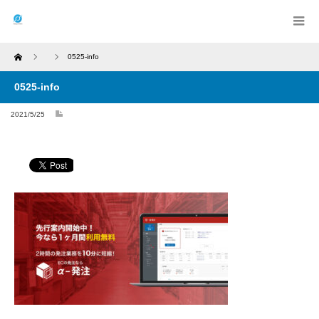
Home
0525-info
0525-info
2021/5/25