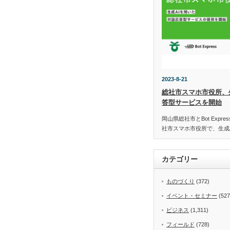
2023-8-21
総社市スマホ市役所、
答型サービスを開始
岡山県総社市とBot Expr
社市スマホ市役所で、生成
カテゴリー
ものづくり
(372)
イベント・セミナー
(527
ビジネス
(1,311)
フィールド
(728)