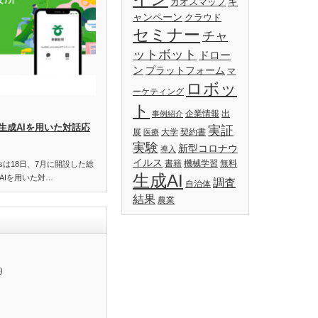
キ
カオスマップ
ャンペーン
クラウド
セミナー
チャ
ットボット
ドロー
ン
プラットフォーム
マ
ロボッ
ーケティング
ト
企業情報
出
事例紹介
生成AIを用いた対話応
実証
展
大学
契約書
医療
実験
新型コロナウ
導入
イルス
書籍
機械学習
無料
essは18日、7月に開設した総
生成AI
AIを用いた対…
調査
自治体
結果
農業
)