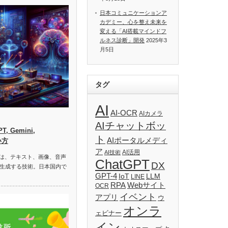
日本コミュニケーションア
カデミー、心を整え未来を
変える「AI搭載マインドフ
ルネス診断」開発
2025年3
月5日
タグ
AI
AI-OCR
AIカメラ
AIチャットボッ
, Gemini,
ト
AIポータルメディ
い方
ア
AI活用
AI技術
）は、テキスト、画像、音声
ChatGPT
DX
生成する技術。日本国内で
GPT-4
IoT
LLM
LINE
RPA
Webサイト
OCR
イベント
アプリ
ウ
オンラ
ェビナー
イン