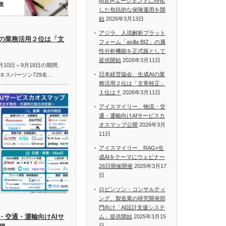
AI音声エージェントに特化
した包括的な保険運用を開
始
2026年3月13日
アジラ、人流解析プラット
Iの業務活用２位は「文
フォーム「asilla BIZ」の属
性分析機能を正式版として
提供開始
2026年3月11日
月10日～9月18日の期間、
日本経営協会、生成AIの業
ネスパーソン729名…
務活用２位は「文章校正」
１位は？
2026年3月11日
アイスマイリー、物流・交
通・運輸向けAIサービスカ
オスマップ公開
2026年3月
11日
アイスマイリー、RAG×生
成AIをテーマにウェビナー
26日開催開催
2025年3月17
日
ロビンソン・コンサルティ
ング、製造業の研究開発部
門向け「AI設計支援システ
・交通・運輸向けAIサ
ム」提供開始
2025年3月15
日