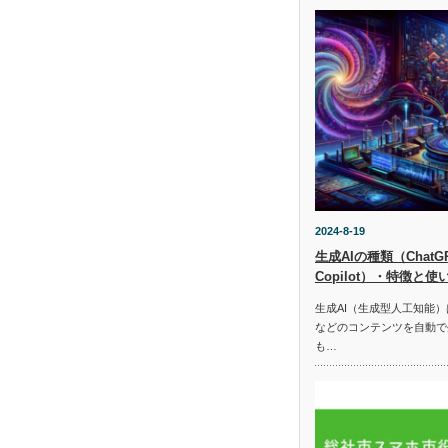
2024-8-19
生成AIの種類（ChatGPT
Copilot）・特徴と使
生成AI（生成型人工知能
などのコンテンツを自動で
も…