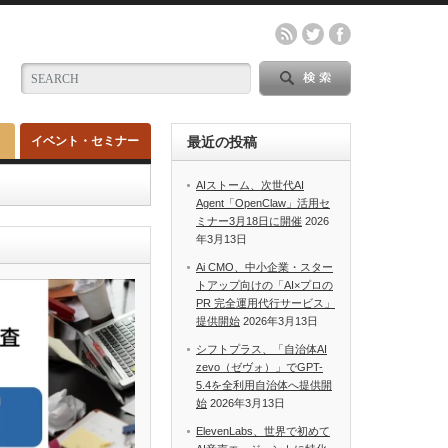
イベント・セミナー
最近の投稿
AIストーム、次世代AI
Agent「OpenClaw」活用セ
ミナー3月18日に開催
2026
年3月13日
Ai CMO、中小企業・スター
トアップ向けの「AI×プロの
PR 完全運用代行サービス」
提供開始
2026年3月13日
シフトプラス、「自治体AI
zevo（ゼヴォ）」でGPT-
5.4を全利用自治体へ提供開
始
2026年3月13日
ElevenLabs、世界で初めて