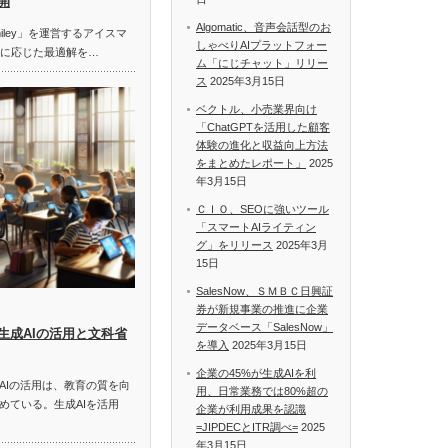
開
Algomatic、音声会話型のお
miley」を運営するアイスマ
しゃべりAIプラットフォー
題に応じた最適解を…
ム「にじチャット」リリー
ス
2025年3月15日
ベクトル、小売業界向け
「ChatGPTを活用した顧客
体験の進化と収益向上方法
をまとめたレポート」
2025
年3月15日
ＣＩＯ、SEOに強いツール
「スマートAIライティン
グ」をリリース
2025年3月
15日
SalesNow、ＳＭＢＣ日興証
券が新規事業の推進に企業
データベース「SalesNow」
生成AIの活用と文科省
を導入
2025年3月15日
企業の45%が生成AIを利
AIの活用は、教育の質を向
用、日常業務では80%超の
めている。生成AIを活用
企業が利用成果を認識
=JIPDECとITR調べ=
2025
年3月15日