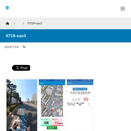
Home
0719-cac3
0719-cac3
2022/7/19