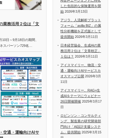
AI音声エージェントに特化
した包括的な保険運用を開
始
2026年3月13日
アジラ、人流解析プラット
Iの業務活用２位は「文
フォーム「asilla BIZ」の属
性分析機能を正式版として
提供開始
2026年3月11日
月10日～9月18日の期間、
日本経営協会、生成AIの業
ネスパーソン729名…
務活用２位は「文章校正」
１位は？
2026年3月11日
アイスマイリー、物流・交
通・運輸向けAIサービスカ
オスマップ公開
2026年3月
11日
アイスマイリー、RAG×生
成AIをテーマにウェビナー
26日開催開催
2025年3月17
日
ロビンソン・コンサルティ
ング、製造業の研究開発部
門向け「AI設計支援システ
・交通・運輸向けAIサ
ム」提供開始
2025年3月15
日