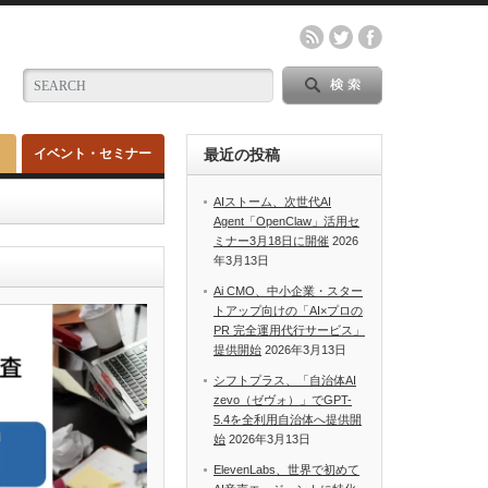
イベント・セミナー
最近の投稿
AIストーム、次世代AI
Agent「OpenClaw」活用セ
ミナー3月18日に開催
2026
年3月13日
Ai CMO、中小企業・スター
トアップ向けの「AI×プロの
PR 完全運用代行サービス」
提供開始
2026年3月13日
シフトプラス、「自治体AI
zevo（ゼヴォ）」でGPT-
5.4を全利用自治体へ提供開
始
2026年3月13日
ElevenLabs、世界で初めて