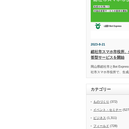
2023-8-21
総社市スマホ市役所、
答型サービスを開始
岡山県総社市とBot Expr
社市スマホ市役所で、生成
カテゴリー
ものづくり
(372)
イベント・セミナー
(527
ビジネス
(1,311)
フィールド
(728)