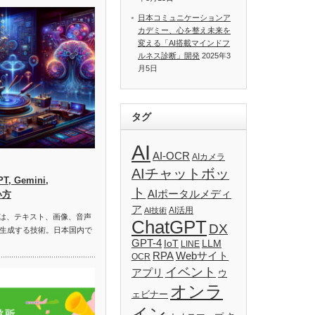
日本コミュニケーションア
カデミー、心を整え未来を
変える「AI搭載マインドフ
ルネス診断」開発
2025年3
月5日
タグ
AI
AI-OCR
AIカメラ
AIチャットボッ
, Gemini,
ト
AIポータルメディ
い方
ア
AI活用
AI技術
）は、テキスト、画像、音声
ChatGPT
DX
生成する技術。日本国内で
GPT-4
IoT
LLM
LINE
RPA
Webサイト
OCR
イベント
アプリ
ウ
オンラ
ェビナー
イン