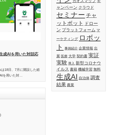
キ
カオスマップ
ャンペーン
クラウド
セミナー
チャ
ットボット
ドロー
ン
プラットフォーム
マ
ロボッ
ーケティング
ト
企業情報
出
事例紹介
生成AIを用いた対話応
実証
展
大学
契約書
医療
実験
新型コロナウ
導入
イルス
書籍
機械学習
無料
essは18日、7月に開設した総
生成AI
AIを用いた対…
調査
自治体
結果
農業
)