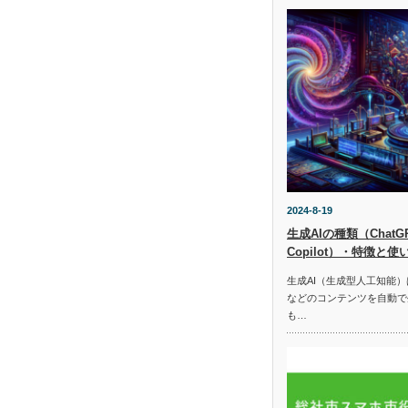
2024-8-19
生成AIの種類（ChatGPT
Copilot）・特徴と使
生成AI（生成型人工知能
などのコンテンツを自動で
も…