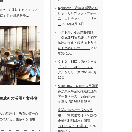
開
Algomatic、音声会話型のお
miley」を運営するアイスマ
しゃべりAIプラットフォー
題に応じた最適解を…
ム「にじチャット」リリー
ス
2025年3月15日
ベクトル、小売業界向け
「ChatGPTを活用した顧客
体験の進化と収益向上方法
をまとめたレポート」
2025
年3月15日
ＣＩＯ、SEOに強いツール
「スマートAIライティン
グ」をリリース
2025年3月
15日
SalesNow、ＳＭＢＣ日興証
券が新規事業の推進に企業
データベース「SalesNow」
生成AIの活用と文科省
を導入
2025年3月15日
企業の45%が生成AIを利
AIの活用は、教育の質を向
用、日常業務では80%超の
めている。生成AIを活用
企業が利用成果を認識
=JIPDECとITR調べ=
2025
年3月15日