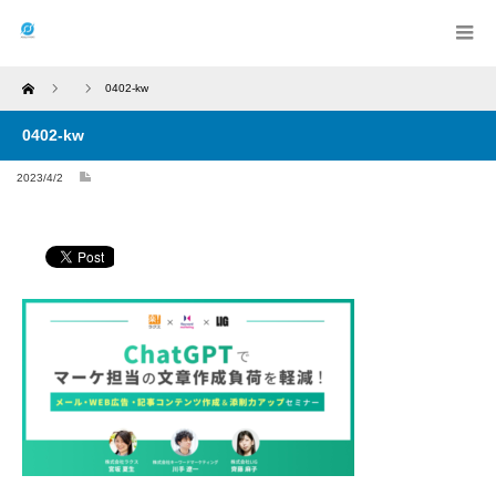
Home
0402-kw
0402-kw
2023/4/2