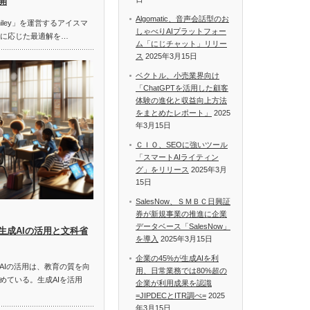
開
Algomatic、音声会話型のお
miley」を運営するアイスマ
しゃべりAIプラットフォー
題に応じた最適解を…
ム「にじチャット」リリー
ス
2025年3月15日
ベクトル、小売業界向け
「ChatGPTを活用した顧客
体験の進化と収益向上方法
をまとめたレポート」
2025
年3月15日
ＣＩＯ、SEOに強いツール
「スマートAIライティン
グ」をリリース
2025年3月
15日
SalesNow、ＳＭＢＣ日興証
券が新規事業の推進に企業
データベース「SalesNow」
生成AIの活用と文科省
を導入
2025年3月15日
企業の45%が生成AIを利
AIの活用は、教育の質を向
用、日常業務では80%超の
めている。生成AIを活用
企業が利用成果を認識
=JIPDECとITR調べ=
2025
年3月15日