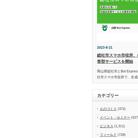
2023-8-21
総社市スマホ市役所、
答型サービスを開始
岡山県総社市とBot Expr
社市スマホ市役所で、生成
カテゴリー
ものづくり
(372)
イベント・セミナー
(527
ビジネス
(1,311)
フィールド
(728)