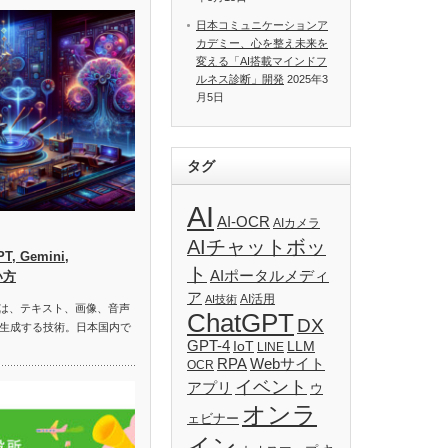
日本コミュニケーションア
カデミー、心を整え未来を
変える「AI搭載マインドフ
ルネス診断」開発
2025年3
月5日
タグ
AI
AI-OCR
AIカメラ
AIチャットボッ
, Gemini,
ト
AIポータルメディ
い方
ア
AI活用
AI技術
）は、テキスト、画像、音声
ChatGPT
DX
生成する技術。日本国内で
GPT-4
IoT
LLM
LINE
RPA
Webサイト
OCR
イベント
アプリ
ウ
オンラ
ェビナー
イン