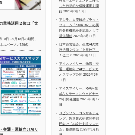
AI音声エージェントに特化
した包括的な保険運用を開
始
2026年3月13日
アジラ、人流解析プラット
Iの業務活用２位は「文
フォーム「asilla BIZ」の属
性分析機能を正式版として
提供開始
2026年3月11日
月10日～9月18日の期間、
日本経営協会、生成AIの業
ネスパーソン729名…
務活用２位は「文章校正」
１位は？
2026年3月11日
アイスマイリー、物流・交
通・運輸向けAIサービスカ
オスマップ公開
2026年3月
11日
アイスマイリー、RAG×生
成AIをテーマにウェビナー
26日開催開催
2025年3月17
日
ロビンソン・コンサルティ
ング、製造業の研究開発部
門向け「AI設計支援システ
・交通・運輸向けAIサ
ム」提供開始
2025年3月15
日