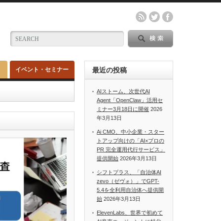
イベント・セミナー
最近の投稿
AIストーム、次世代AI
Agent「OpenClaw」活用セ
ミナー3月18日に開催
2026
年3月13日
Ai CMO、中小企業・スター
トアップ向けの「AI×プロの
PR 完全運用代行サービス」
提供開始
2026年3月13日
シフトプラス、「自治体AI
zevo（ゼヴォ）」でGPT-
5.4を全利用自治体へ提供開
始
2026年3月13日
ElevenLabs、世界で初めて