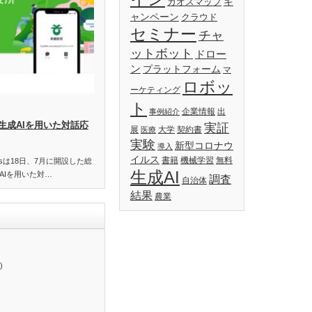
キ
カオスマップ
ャンペーン
クラウド
セミナー
チャ
ットボット
ドロー
ン
プラットフォーム
マ
ロボッ
ーケティング
ト
企業情報
出
事例紹介
生成AIを用いた対話応
実証
展
大学
契約書
医療
実験
新型コロナウ
導入
イルス
書籍
機械学習
無料
essは18日、7月に開設した総
生成AI
AIを用いた対…
調査
自治体
結果
農業
)