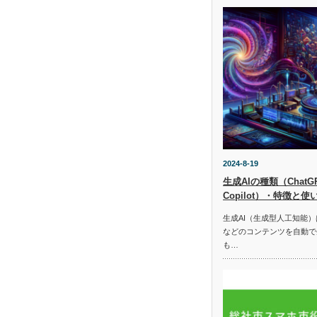
2024-8-19
生成AIの種類（ChatGPT
Copilot）・特徴と使
生成AI（生成型人工知能
などのコンテンツを自動で
も…