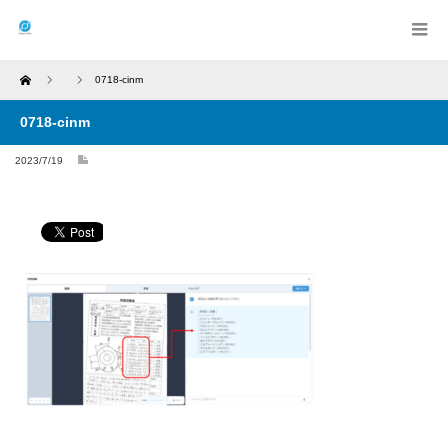
Home
0718-cinm
0718-cinm
2023/7/19