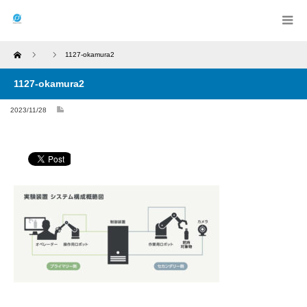
Home
1127-okamura2
1127-okamura2
2023/11/28