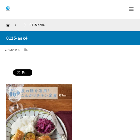
Home
0115-ask4
0115-ask4
2024/1/16