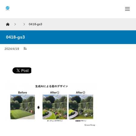
Home
0418-gs3
0418-gs3
2024/4/19