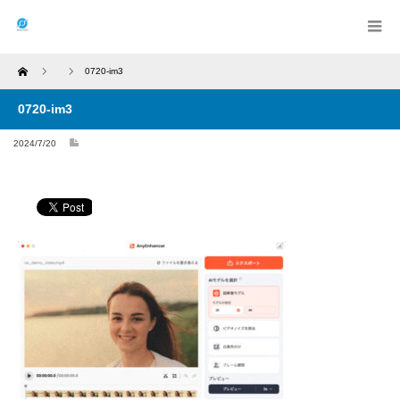
Home
0720-im3
0720-im3
2024/7/20