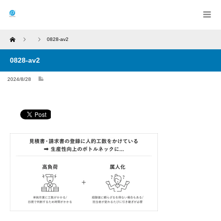
Home
0828-av2
0828-av2
2024/8/28