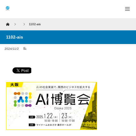
Home
1102-ais
1102-ais
2024/11/2