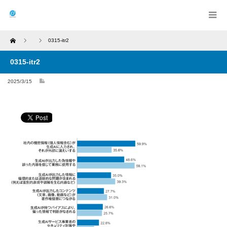
Home
0315-itr2
0315-itr2
2025/3/15