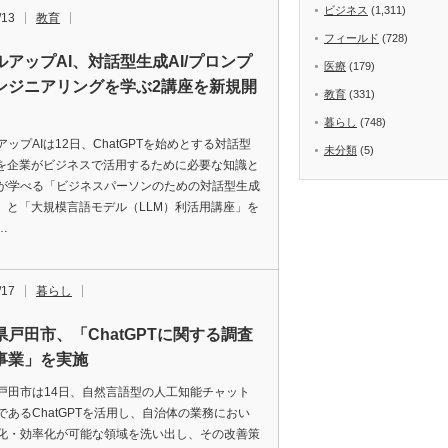
ビジネス
(1,311)
/13
教育
フィールド
(728)
ルアップAI、対話型生成AI/プロンプ
医療
(179)
ンジニアリングを学ぶ2講座を新規開
教育
(331)
暮らし
(748)
アップAIは12日、ChatGPTを始めとする対話型
未分類
(5)
Iを企業がビジネスで活用するために必要な知識と
が学べる「ビジネスパーソンのための対話型生成
座」と「大規模言語モデル（LLM）利活用講座」を
…
/17
暮らし
県戸田市、「ChatGPTに関する調査
事業」を実施
戸田市は14日、自然言語型の人工知能チャット
であるChatGPTを活用し、自治体の業務におい
化・効率化が可能な領域を洗い出し、その改善策