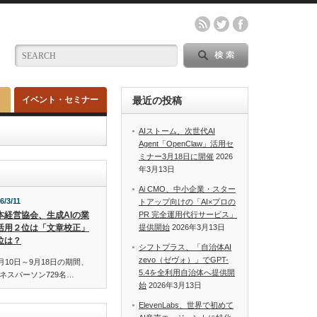
イベント・セミナー
最近の投稿
AIストーム、次世代AI
Agent「OpenClaw」活用セ
ミナー3月18日に開催
2026
年3月13日
Ai CMO、中小企業・スター
6/3/11
トアップ向けの「AI×プロの
本経営協会、生成AIの業
PR 完全運用代行サービス」
活用２位は「文章校正」
提供開始
2026年3月13日
位は？
シフトプラス、「自治体AI
zevo（ゼヴォ）」でGPT-
月10日～9月18日の期間、
5.4を全利用自治体へ提供開
ネスパーソン729名…
始
2026年3月13日
ElevenLabs、世界で初めて