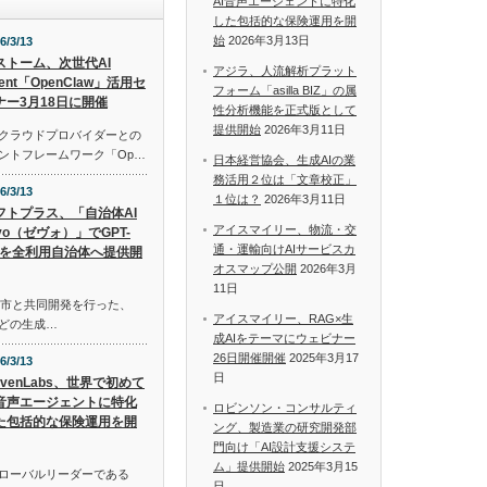
AI音声エージェントに特化
した包括的な保険運用を開
始
2026年3月13日
6/3/13
Iストーム、次世代AI
アジラ、人流解析プラット
ent「OpenClaw」活用セ
フォーム「asilla BIZ」の属
ナー3月18日に開催
性分析機能を正式版として
提供開始
2026年3月11日
ルクラウドプロバイダーとの
ェントフレームワーク「Op…
日本経営協会、生成AIの業
務活用２位は「文章校正」
6/3/13
１位は？
2026年3月11日
フトプラス、「自治体AI
アイスマイリー、物流・交
evo（ゼヴォ）」でGPT-
通・運輸向けAIサービスカ
.4を全利用自治体へ提供開
オスマップ公開
2026年3月
11日
城市と共同開発を行った、
アイスマイリー、RAG×生
niなどの生成…
成AIをテーマにウェビナー
26日開催開催
2025年3月17
6/3/13
日
evenLabs、世界で初めて
I音声エージェントに特化
ロビンソン・コンサルティ
た包括的な保険運用を開
ング、製造業の研究開発部
門向け「AI設計支援システ
ム」提供開始
2025年3月15
グローバルリーダーである
日