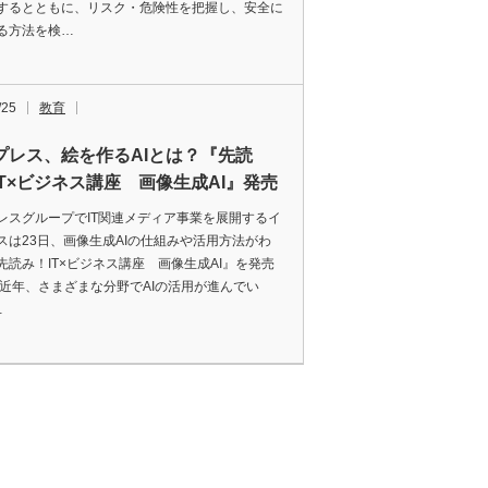
するとともに、リスク・危険性を把握し、安全に
る方法を検…
/25
教育
プレス、絵を作るAIとは？『先読
IT×ビジネス講座 画像生成AI』発売
レスグループでIT関連メディア事業を展開するイ
スは23日、画像生成AIの仕組みや活用方法がわ
先読み！IT×ビジネス講座 画像生成AI』を発売
 近年、さまざまな分野でAIの活用が進んでい
…