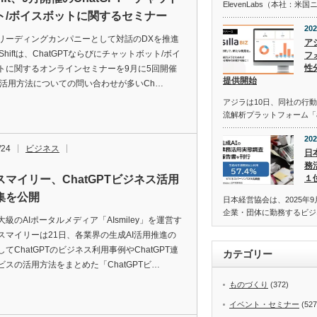
ElevenLabs（本社：
ト/ボイスボットに関するセミナー
202
のリーディングカンパニーとして対話のDXを推進
ア
 Shiftは、ChatGPTならびにチャットボット/ボイ
フォ
性
トに関するオンラインセミナーを9月に5回開催
提供開始
 活用方法についての問い合わせが多いCh…
アジラは10日、同社の行動
流解析プラットフォーム「asi
202
/24
ビジネス
日
務
スマイリー、ChatGPTビジネス活用
１
集を公開
日本経営協会は、2025年9
企業・団体に勤務するビジ
級のAIポータルメディア「AIsmiley」を運営す
スマイリーは21日、各業界の生成AI活用推進の
てChatGPTのビジネス利用事例やChatGPT連
カテゴリー
ビスの活用方法をまとめた「ChatGPTビ…
ものづくり
(372)
イベント・セミナー
(527