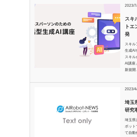
2023/7
スキ
トエ
発
スキル
生成A
スキル
AI講
新規開
2023/4
埼玉
研究
埼玉県
ボット
て自動