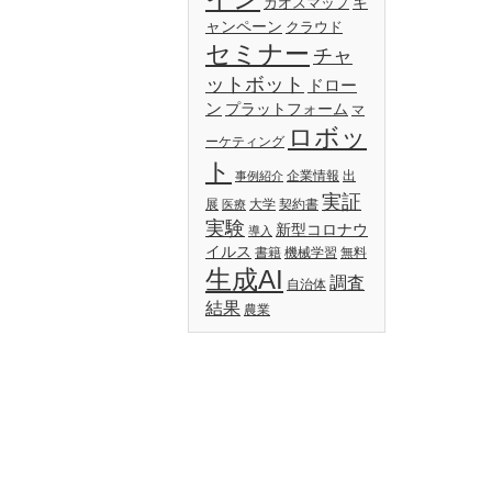
キ
カオスマップ
ャンペーン
クラウド
セミナー
チャ
ットボット
ドロー
ン
プラットフォーム
マ
ロボッ
ーケティング
ト
企業情報
出
事例紹介
実証
展
大学
契約書
医療
実験
新型コロナウ
導入
イルス
書籍
機械学習
無料
生成AI
調査
自治体
結果
農業