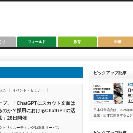
くり
フィールド
教育
医療
ピックアップ記事
202
1/15
イベント・セミナー
日
務
１
ープ、「ChatGPTにスカウト文面は
るのか？採用におけるChatGPTの活
日本経営協会は、2025年9
企業・団体に勤務するビジ
法」28日開催
クトリクルーティング効率化サービス
ピックアップ記事