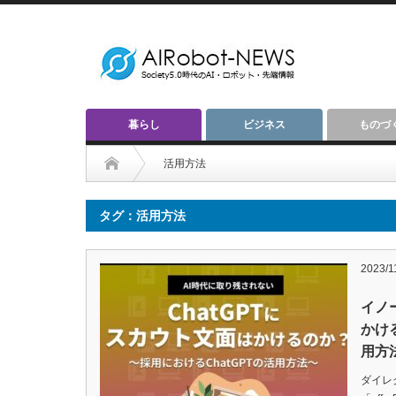
暮らし
ビジネス
ものづ
活用方法
タグ：活用方法
2023/1
イノ
かけ
用方
ダイレ