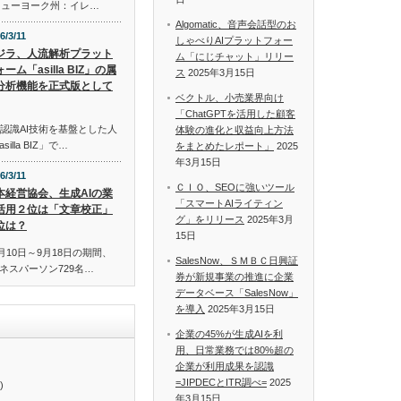
米国ニューヨーク州：イレ…
Algomatic、音声会話型のお
6/3/11
しゃべりAIプラットフォー
ジラ、人流解析プラット
ム「にじチャット」リリー
ーム「asilla BIZ」の属
ス
2025年3月15日
分析機能を正式版として
ベクトル、小売業界向け
「ChatGPTを活用した顧客
認識AI技術を基盤とした人
体験の進化と収益向上方法
lla BIZ」で…
をまとめたレポート」
2025
年3月15日
6/3/11
ＣＩＯ、SEOに強いツール
本経営協会、生成AIの業
「スマートAIライティン
活用２位は「文章校正」
グ」をリリース
2025年3月
位は？
15日
月10日～9月18日の期間、
SalesNow、ＳＭＢＣ日興証
ネスパーソン729名…
券が新規事業の推進に企業
データベース「SalesNow」
を導入
2025年3月15日
企業の45%が生成AIを利
用、日常業務では80%超の
企業が利用成果を認識
=JIPDECとITR調べ=
2025
)
年3月15日