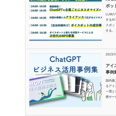
ボッ
LLM
するAI
スボッ
する。
2023/7
アイ
事例
国内最大
るアイ
一環とし
携サー