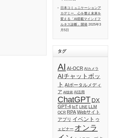
日本コミュニケーションア
カデミー、心を整え未来を
変える「AI搭載マインドフ
ルネス診断」開発
2025年3
月5日
タグ
AI
AI-OCR
AIカメラ
AIチャットボッ
ト
AIポータルメディ
ア
AI活用
AI技術
ChatGPT
DX
GPT-4
IoT
LLM
LINE
RPA
Webサイト
OCR
イベント
アプリ
ウ
オンラ
ェビナー
イン