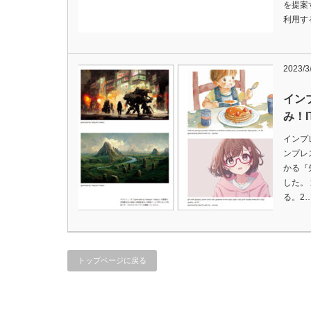
を提案
利用す
2023/3
イン
み！
インプ
ンプレ
かる『
した。
る。2
トップページに戻る