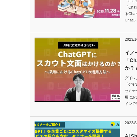
「off
「Ch
るCha
ChatG
2023/1
イノ
「C
か？
ダイレ
「off
セミナ
用にお
インで
2023/8
AI 