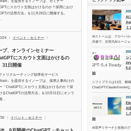
erBrain」を提供するイノープは、セミナー
atGPTにスカウト文面はかけるのか？採用におけ
202
tGPTの活用方法」を11月28日に開催する。
A
…
Ag
ミ
AIストームは、グローバ
0/24
イベント・セミナー
共催で、次世代AIエージ
ープ、オンラインセミナー
202
hatGPTにスカウト文面はかけるの
シ
z
」31日開催
5
始
クトリクルーティング効率化サービス
erBrain」を提供するイノープは、採用人事向けの
シフトプラスは11日、都
ー「ChatGPTにスカウト文面はかけるのか？採
ChatGPT/Claude/Gemi
けるChatGPTの活用方法」を10月31日にオンラ
202
開…
El
A
し
/30
イベント・セミナー
始
AI音声リサーチと技術の
Shift、9月開催のChatGPT・チャット