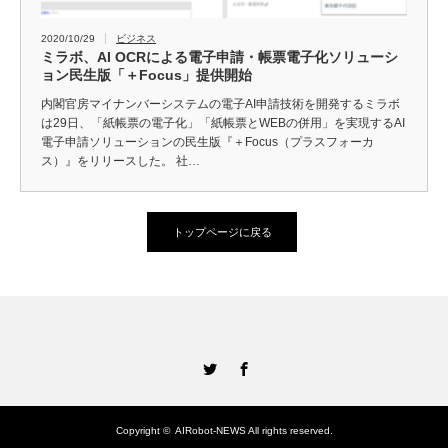
2020/10/29
ビジネス
ミラボ、AI OCRによる電子申請・帳票電子化ソリューシ
ョン民生版「＋Focus」提供開始
内閣官房マイナンバーシステムの電子AI申請技術を開発するミラボ
は29日、「紙帳票の電子化」「紙帳票とWEBの併用」を実現するAI
電子申請ソリューションの民生版『＋Focus（プラスフォーカ
ス）』をリリースした。 社…
トップページに戻る
Twitter
Facebook
Copyright ©
AIRobot-NEWS
All rights reserved.