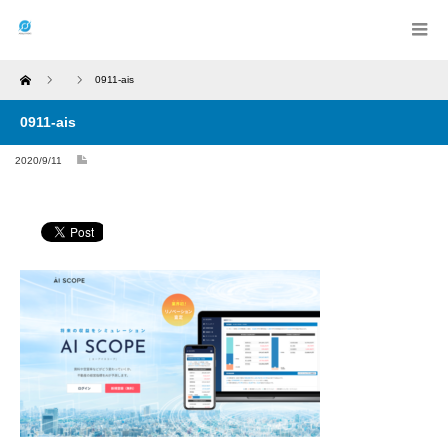
Home
0911-ais
0911-ais
2020/9/11