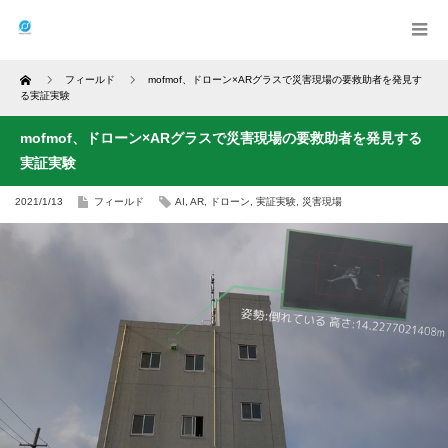
Home
フィールド
mofmof、ドローン×ARグラスで災害現場の要救助者を発見す
る実証実験
mofmof、ドローン×ARグラスで災害現場の要救助者を発見する
実証実験
2021/1/13
フィールド
AI
,
AR
,
ドローン
,
実証実験
,
災害現場