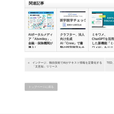
関連記事
AIポータルメディ
クラフター、法人
ミキワメ、
ア「AIsmiley」、
向け生成
ChatGPTを活用
金融・保険機関が
AI「Crew」で書
した新機能「ミ
導入し…
類の誤字脱字をチ
ワメAI」をリリ
ェッ…
ー…
インテージ、独自技術でAIがテキスト情報を定量化する
TED
「文意知」リリース
トップページに戻る