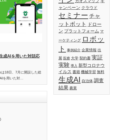
キ
カオスマップ
ャンペーン
クラウド
セミナー
チャ
ットボット
ドロー
ン
プラットフォーム
マ
ロボッ
ーケティング
ト
企業情報
出
事例紹介
生成AIを用いた対話応
実証
展
大学
契約書
医療
実験
新型コロナウ
導入
イルス
書籍
機械学習
無料
essは18日、7月に開設した総
生成AI
AIを用いた対…
調査
自治体
結果
農業
)