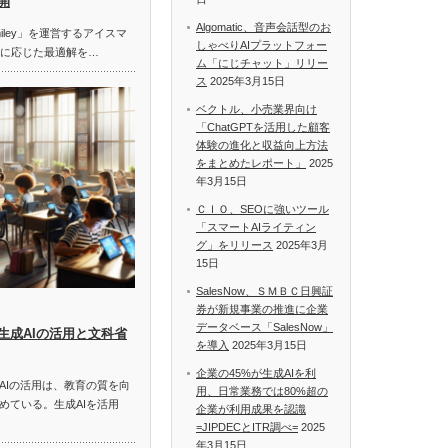
開
Algomatic、音声会話型のお
miley」を運営するアイスマ
しゃべりAIプラットフォー
題に応じた最適解を…
ム「にじチャット」リリー
ス
2025年3月15日
ベクトル、小売業界向け
「ChatGPTを活用した顧客
体験の進化と収益向上方法
をまとめたレポート」
2025
年3月15日
ＣＩＯ、SEOに強いツール
「スマートAIライティン
グ」をリリース
2025年3月
15日
SalesNow、ＳＭＢＣ日興証
券が新規事業の推進に企業
データベース「SalesNow」
生成AIの活用と文科省
を導入
2025年3月15日
企業の45%が生成AIを利
AIの活用は、教育の質を向
用、日常業務では80%超の
めている。生成AIを活用
企業が利用成果を認識
=JIPDECとITR調べ=
2025
年3月15日