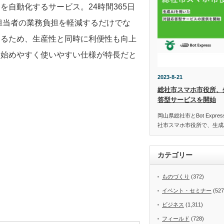
自動化するサービス。24時間365日
、担当者の業務負担を軽減するだけでな
きるため、生産性と同時に利便性も向上
、始めやすく使いやすい仕様が特長だと
2023-8-21
総社市スマホ市役所、
答型サービスを開始
岡山県総社市とBot Expr
社市スマホ市役所で、生成
カテゴリー
ものづくり
(372)
イベント・セミナー
(527
ビジネス
(1,311)
フィールド
(728)