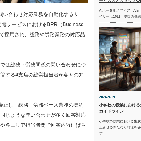
ービスカオスマップ公
AIポータルメディア「AIs
する問い合わせ対応業務を自動化するサー
イリーは10日、現場の課
サービスにおけるBPR（Business
の一環として採用され、総務や労務業務の対応品
。
までは総務・労務関係の問い合わせにつ
管する4支店の総労担当者が各々の知
2024-9-19
廃止し、総務・労務ベース業務の集約
小学校の授業における
ガイドライン
、同じような問い合わせが多く回答対応
小学校の授業における生成
ルや各エリア担当者間で回答内容にばら
上させる新たな可能性を秘
す…