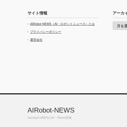
サイト情報
アーカ
ア
AIRobot-NEWS（AI・ロボットニュース）とは
ー
カ
プライバシーポリシー
イ
運営会社
ブ
AIRobot-NEWS
Society5.0時代のAI・Rboto情報