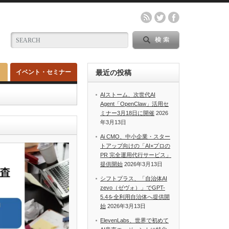
イベント・セミナー
最近の投稿
AIストーム、次世代AI
Agent「OpenClaw」活用セ
ミナー3月18日に開催
2026
年3月13日
Ai CMO、中小企業・スター
トアップ向けの「AI×プロの
PR 完全運用代行サービス」
提供開始
2026年3月13日
シフトプラス、「自治体AI
zevo（ゼヴォ）」でGPT-
5.4を全利用自治体へ提供開
始
2026年3月13日
ElevenLabs、世界で初めて