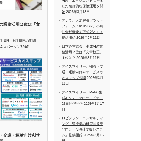
AI音声エージェントに特化
した包括的な保険運用を開
始
2026年3月13日
アジラ、人流解析プラット
Iの業務活用２位は「文
フォーム「asilla BIZ」の属
性分析機能を正式版として
提供開始
2026年3月11日
月10日～9月18日の期間、
日本経営協会、生成AIの業
ネスパーソン729名…
務活用２位は「文章校正」
１位は？
2026年3月11日
アイスマイリー、物流・交
通・運輸向けAIサービスカ
オスマップ公開
2026年3月
11日
アイスマイリー、RAG×生
成AIをテーマにウェビナー
26日開催開催
2025年3月17
日
ロビンソン・コンサルティ
ング、製造業の研究開発部
門向け「AI設計支援システ
・交通・運輸向けAIサ
ム」提供開始
2025年3月15
日