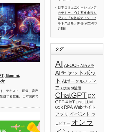
日本コミュニケーションア
カデミー、心を整え未来を
変える「AI搭載マインドフ
ルネス診断」開発
2025年3
月5日
タグ
AI
AI-OCR
AIカメラ
AIチャットボッ
, Gemini,
ト
AIポータルメディ
い方
ア
AI活用
AI技術
）は、テキスト、画像、音声
ChatGPT
DX
生成する技術。日本国内で
GPT-4
IoT
LLM
LINE
RPA
Webサイト
OCR
イベント
アプリ
ウ
オンラ
ェビナー
イン