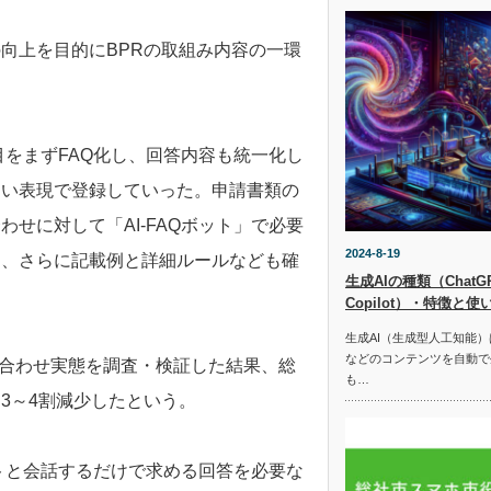
向上を目的にBPRの取組み内容の一環
目をまずFAQ化し、回答内容も統一化し
すい表現で登録していった。申請書類の
せに対して「AI-FAQボット」で必要
2024-8-19
ク、さらに記載例と詳細ルールなども確
生成AIの種類（ChatGPT
Copilot）・特徴と使
生成AI（生成型人工知能
などのコンテンツを自動で
問い合わせ実態を調査・検証した結果、総
も…
3～4割減少したという。
ットと会話するだけで求める回答を必要な