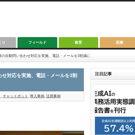
くり
フィールド
教育
医療
・労務の自動問い合わせ対応を実施、電話・メールを3割減に
注目記事
合わせ対応を実施、電話・メールを3割
ト
,
チャットボット
,
導入事例
,
活用事例