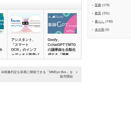
医療
(179)
教育
(331)
暮らし
(748)
未分類
(5)
アシスタント、
Goofy、
「スマート
CchatGPTでMTG
キ
OCR」のインフ
の議事録を自動生
ォディオと販売パ
成する「議事…
ートナー…
、AI画像判定を容易に開発できる「MMEye Box」を
販売開始