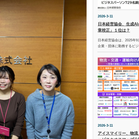
2026-3-11
日本経営協会、生成A
章校正」１位は？
日本経営協会は、2025年9
企業・団体に勤務するビジ
2026-3-11
アイスマイリー、物流