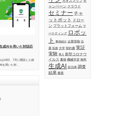
キ
カオスマップ
ャンペーン
クラウド
セミナー
チャ
ットボット
ドロー
ン
プラットフォーム
マ
ロボッ
ーケティング
ト
企業情報
出
事例紹介
生成AIを用いた対話応
実証
展
大学
契約書
医療
実験
新型コロナウ
導入
イルス
書籍
機械学習
無料
essは18日、7月に開設した総
生成AI
AIを用いた対…
調査
自治体
結果
農業
)