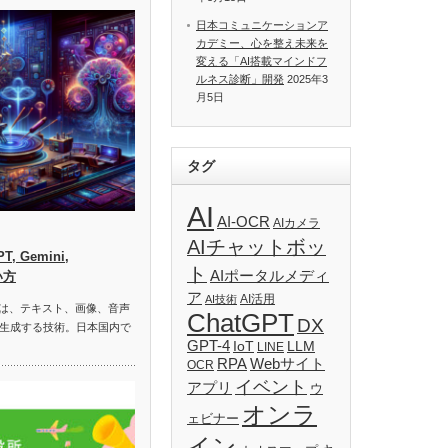
日本コミュニケーションア
カデミー、心を整え未来を
変える「AI搭載マインドフ
ルネス診断」開発
2025年3
月5日
タグ
AI
AI-OCR
AIカメラ
AIチャットボッ
, Gemini,
ト
AIポータルメディ
い方
ア
AI活用
AI技術
）は、テキスト、画像、音声
ChatGPT
DX
生成する技術。日本国内で
GPT-4
IoT
LLM
LINE
RPA
Webサイト
OCR
イベント
アプリ
ウ
オンラ
ェビナー
イン