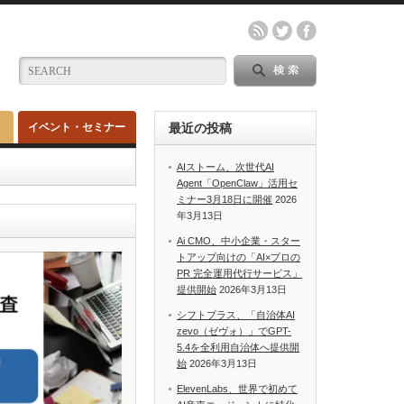
イベント・セミナー
最近の投稿
AIストーム、次世代AI
Agent「OpenClaw」活用セ
ミナー3月18日に開催
2026
年3月13日
Ai CMO、中小企業・スター
トアップ向けの「AI×プロの
PR 完全運用代行サービス」
提供開始
2026年3月13日
シフトプラス、「自治体AI
zevo（ゼヴォ）」でGPT-
5.4を全利用自治体へ提供開
始
2026年3月13日
ElevenLabs、世界で初めて