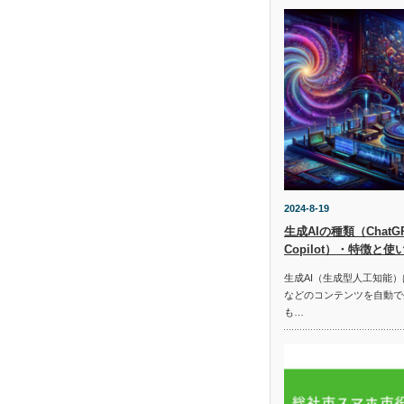
2024-8-19
生成AIの種類（ChatGPT
Copilot）・特徴と使
生成AI（生成型人工知能
などのコンテンツを自動で
も…