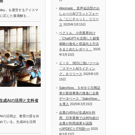
開
Algomatic、音声会話型のお
miley」を運営するアイスマ
しゃべりAIプラットフォー
題に応じた最適解を…
ム「にじチャット」リリー
ス
2025年3月15日
ベクトル、小売業界向け
「ChatGPTを活用した顧客
体験の進化と収益向上方法
をまとめたレポート」
2025
年3月15日
ＣＩＯ、SEOに強いツール
「スマートAIライティン
グ」をリリース
2025年3月
15日
SalesNow、ＳＭＢＣ日興証
券が新規事業の推進に企業
データベース「SalesNow」
生成AIの活用と文科省
を導入
2025年3月15日
企業の45%が生成AIを利
AIの活用は、教育の質を向
用、日常業務では80%超の
めている。生成AIを活用
企業が利用成果を認識
=JIPDECとITR調べ=
2025
年3月15日