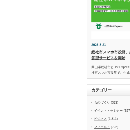
2023-8-21
総社市スマホ市役所、
答型サービスを開始
岡山県総社市とBot Expr
社市スマホ市役所で、生成
カテゴリー
ものづくり
(372)
イベント・セミナー
(527
ビジネス
(1,311)
フィールド
(728)