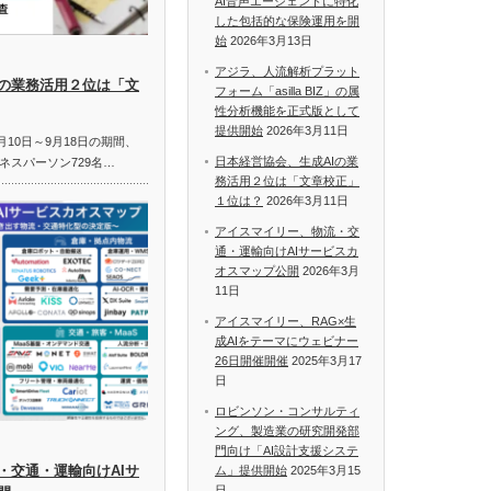
AI音声エージェントに特化
した包括的な保険運用を開
始
2026年3月13日
アジラ、人流解析プラット
Iの業務活用２位は「文
フォーム「asilla BIZ」の属
性分析機能を正式版として
提供開始
2026年3月11日
月10日～9月18日の期間、
日本経営協会、生成AIの業
ネスパーソン729名…
務活用２位は「文章校正」
１位は？
2026年3月11日
アイスマイリー、物流・交
通・運輸向けAIサービスカ
オスマップ公開
2026年3月
11日
アイスマイリー、RAG×生
成AIをテーマにウェビナー
26日開催開催
2025年3月17
日
ロビンソン・コンサルティ
ング、製造業の研究開発部
門向け「AI設計支援システ
・交通・運輸向けAIサ
ム」提供開始
2025年3月15
日