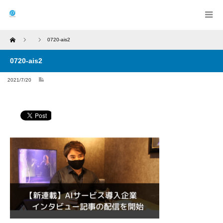
Home
0720-ais2
0720-ais2
2021/7/20