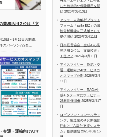
AI音声エージェントに特化
した包括的な保険運用を開
始
2026年3月13日
アジラ、人流解析プラット
Iの業務活用２位は「文
フォーム「asilla BIZ」の属
性分析機能を正式版として
提供開始
2026年3月11日
月10日～9月18日の期間、
日本経営協会、生成AIの業
ネスパーソン729名…
務活用２位は「文章校正」
１位は？
2026年3月11日
アイスマイリー、物流・交
通・運輸向けAIサービスカ
オスマップ公開
2026年3月
11日
アイスマイリー、RAG×生
成AIをテーマにウェビナー
26日開催開催
2025年3月17
日
ロビンソン・コンサルティ
ング、製造業の研究開発部
門向け「AI設計支援システ
・交通・運輸向けAIサ
ム」提供開始
2025年3月15
日