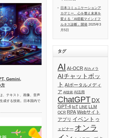
日本コミュニケーションア
カデミー、心を整え未来を
変える「AI搭載マインドフ
ルネス診断」開発
2025年3
月5日
タグ
AI
AI-OCR
AIカメラ
AIチャットボッ
, Gemini,
ト
AIポータルメディ
い方
ア
AI活用
AI技術
）は、テキスト、画像、音声
ChatGPT
DX
生成する技術。日本国内で
GPT-4
IoT
LLM
LINE
RPA
Webサイト
OCR
イベント
アプリ
ウ
オンラ
ェビナー
イン