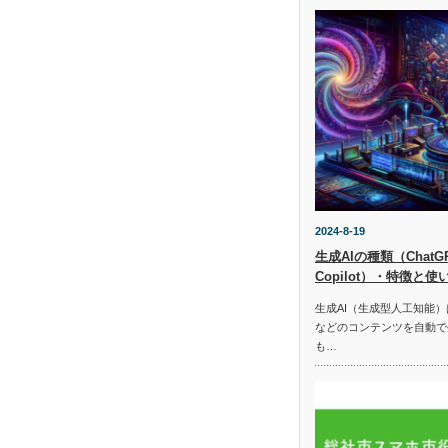
2024-8-19
生成AIの種類（ChatGPT
Copilot）・特徴と使
生成AI（生成型人工知能
などのコンテンツを自動で
も…