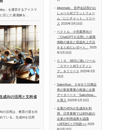
開
Algomatic、音声会話型のお
miley」を運営するアイスマ
しゃべりAIプラットフォー
題に応じた最適解を…
ム「にじチャット」リリー
ス
2025年3月15日
ベクトル、小売業界向け
「ChatGPTを活用した顧客
体験の進化と収益向上方法
をまとめたレポート」
2025
年3月15日
ＣＩＯ、SEOに強いツール
「スマートAIライティン
グ」をリリース
2025年3月
15日
SalesNow、ＳＭＢＣ日興証
券が新規事業の推進に企業
データベース「SalesNow」
生成AIの活用と文科省
を導入
2025年3月15日
企業の45%が生成AIを利
AIの活用は、教育の質を向
用、日常業務では80%超の
めている。生成AIを活用
企業が利用成果を認識
=JIPDECとITR調べ=
2025
年3月15日