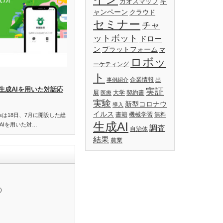
キ
カオスマップ
ャンペーン
クラウド
セミナー
チャ
ットボット
ドロー
ン
プラットフォーム
マ
ロボッ
ーケティング
ト
企業情報
出
事例紹介
生成AIを用いた対話応
実証
展
大学
契約書
医療
実験
新型コロナウ
導入
イルス
書籍
機械学習
無料
essは18日、7月に開設した総
生成AI
AIを用いた対…
調査
自治体
結果
農業
)