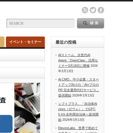
イベント・セミナー
最近の投稿
AIストーム、次世代AI
Agent「OpenClaw」活用セ
ミナー3月18日に開催
2026
年3月13日
Ai CMO、中小企業・スター
トアップ向けの「AI×プロの
PR 完全運用代行サービス」
提供開始
2026年3月13日
シフトプラス、「自治体AI
zevo（ゼヴォ）」でGPT-
5.4を全利用自治体へ提供開
始
2026年3月13日
ElevenLabs、世界で初めて