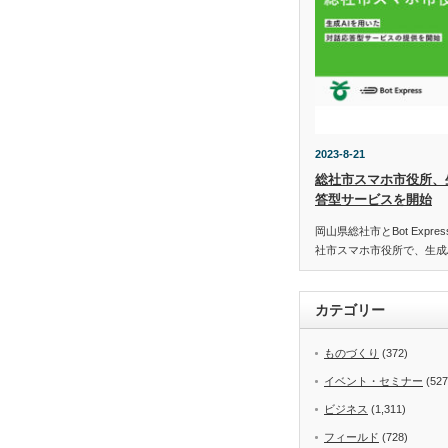
2023-8-21
総社市スマホ市役所、
答型サービスを開始
岡山県総社市とBot Expr
社市スマホ市役所で、生成
カテゴリー
ものづくり
(372)
イベント・セミナー
(527
ビジネス
(1,311)
フィールド
(728)