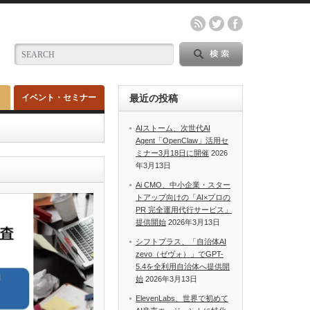
イベント・セミナー
最近の投稿
AIストーム、次世代AI
Agent「OpenClaw」活用セ
ミナー3月18日に開催
2026
年3月13日
Ai CMO、中小企業・スター
トアップ向けの「AI×プロの
PR 完全運用代行サービス」
提供開始
2026年3月13日
シフトプラス、「自治体AI
zevo（ゼヴォ）」でGPT-
5.4を全利用自治体へ提供開
始
2026年3月13日
ElevenLabs、世界で初めて