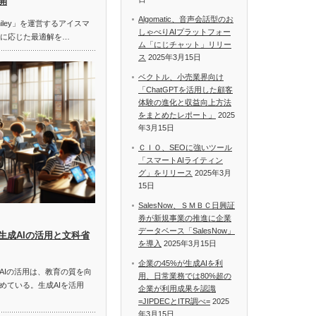
開
Algomatic、音声会話型のお
miley」を運営するアイスマ
しゃべりAIプラットフォー
題に応じた最適解を…
ム「にじチャット」リリー
ス
2025年3月15日
ベクトル、小売業界向け
「ChatGPTを活用した顧客
体験の進化と収益向上方法
をまとめたレポート」
2025
年3月15日
ＣＩＯ、SEOに強いツール
「スマートAIライティン
グ」をリリース
2025年3月
15日
SalesNow、ＳＭＢＣ日興証
券が新規事業の推進に企業
データベース「SalesNow」
生成AIの活用と文科省
を導入
2025年3月15日
企業の45%が生成AIを利
AIの活用は、教育の質を向
用、日常業務では80%超の
めている。生成AIを活用
企業が利用成果を認識
=JIPDECとITR調べ=
2025
年3月15日