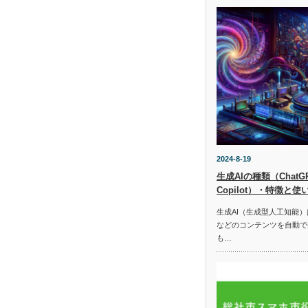
2024-8-19
生成AIの種類（ChatGPT
Copilot）・特徴と使
生成AI（生成型人工知能
などのコンテンツを自動で
も…