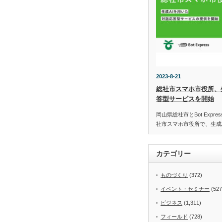
2023-8-21
総社市スマホ市役所、
答型サービスを開始
岡山県総社市とBot Expr
社市スマホ市役所で、生成
カテゴリー
ものづくり
(372)
イベント・セミナー
(527
ビジネス
(1,311)
フィールド
(728)