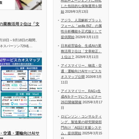
AI音声エージェントに特化
した包括的な保険運用を開
始
2026年3月13日
アジラ、人流解析プラット
Iの業務活用２位は「文
フォーム「asilla BIZ」の属
性分析機能を正式版として
提供開始
2026年3月11日
月10日～9月18日の期間、
日本経営協会、生成AIの業
ネスパーソン729名…
務活用２位は「文章校正」
１位は？
2026年3月11日
アイスマイリー、物流・交
通・運輸向けAIサービスカ
オスマップ公開
2026年3月
11日
アイスマイリー、RAG×生
成AIをテーマにウェビナー
26日開催開催
2025年3月17
日
ロビンソン・コンサルティ
ング、製造業の研究開発部
門向け「AI設計支援システ
・交通・運輸向けAIサ
ム」提供開始
2025年3月15
日