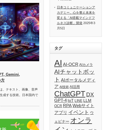
日本コミュニケーションア
カデミー、心を整え未来を
変える「AI搭載マインドフ
ルネス診断」開発
2025年3
月5日
タグ
AI
AI-OCR
AIカメラ
AIチャットボッ
, Gemini,
ト
AIポータルメディ
い方
ア
AI活用
AI技術
）は、テキスト、画像、音声
ChatGPT
DX
生成する技術。日本国内で
GPT-4
IoT
LLM
LINE
RPA
Webサイト
OCR
イベント
アプリ
ウ
オンラ
ェビナー
イン