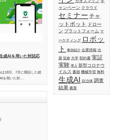
キ
カオスマップ
ャンペーン
クラウド
セミナー
チャ
ットボット
ドロー
ン
プラットフォーム
マ
ロボッ
ーケティング
ト
企業情報
出
事例紹介
生成AIを用いた対話応
実証
展
大学
契約書
医療
実験
新型コロナウ
導入
イルス
書籍
機械学習
無料
essは18日、7月に開設した総
生成AI
AIを用いた対…
調査
自治体
結果
農業
)