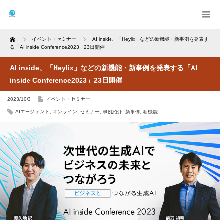
Home
イベント・セミナー
AI inside、「Heylix」などの新機能・新事例を発表す
る「AI inside Conference2023」23日開催
AI inside、「Heylix」などの新機能・新事例を発表する「AI
inside Conference2023」23日開催
2023/10/3
イベント・セミナー
AIエージェント
,
オンライン
,
セミナー
,
事例紹介
,
新事例
,
新機能