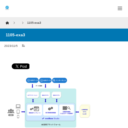
Home
1105-exa3
1105-exa3
2023/11/5