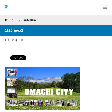
Home
1120-jpca2
1120-jpca2
2023/11/20