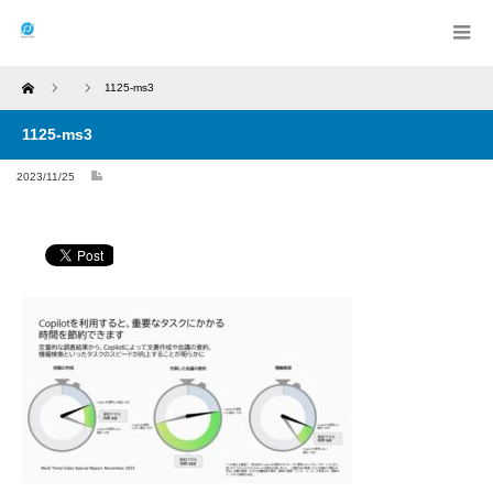
Home
1125-ms3
1125-ms3
2023/11/25