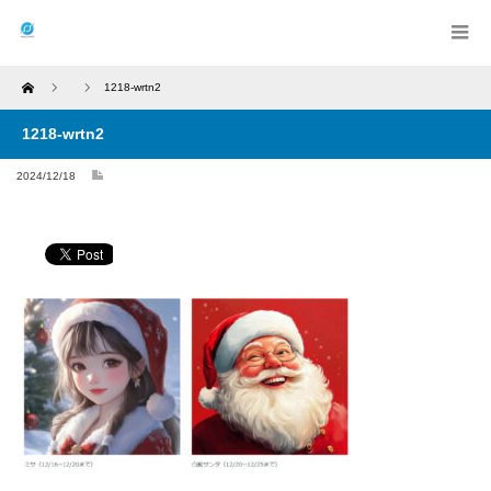
Home
1218-wrtn2
1218-wrtn2
2024/12/18