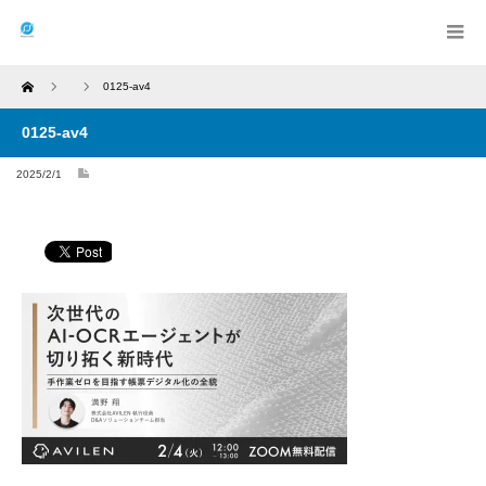
Home
0125-av4
0125-av4
2025/2/1