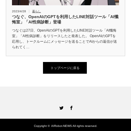
2023/4/28
暮らし
つなぐ、OpenAIのGPTを利用したLINE対話ツール「AI懺
悔室」「AI性病診断」登場
つなぐは27日、OpenAIのGPTを利用したLINE対話ツール「AI懺悔
室」「AI性病診断」をリリースしたと発表した。 OpenAIのGPTを
応用し、トークルームにメッセージを送ることでAIからの返信が送
られてく…
トップページに戻る
Twitter
Facebook
Copyright ©
AIRobot-NEWS
All rights reserved.