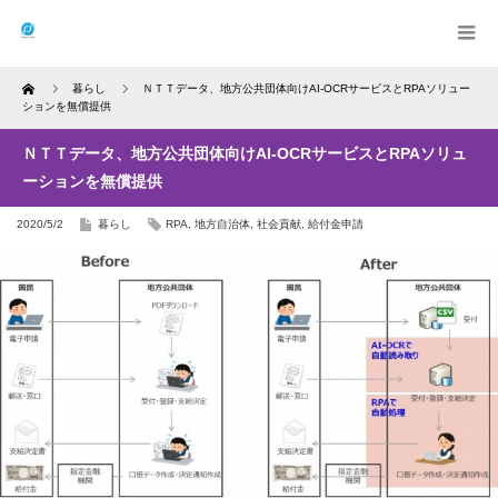
Home
暮らし
ＮＴＴデータ、地方公共団体向けAI-OCRサービスとRPAソリュー
ションを無償提供
ＮＴＴデータ、地方公共団体向けAI-OCRサービスとRPAソリュ
ーションを無償提供
2020/5/2
暮らし
RPA
,
地方自治体
,
社会貢献
,
給付金申請