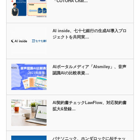
「COTOHA Chat…
AI inside、七十七銀行の生成AI導入プロ
ジェクトを共同実…
AIポータルメディア「AIsmiley」、音声
認識AIの比較表資…
AI契約書チェックLawFlow、対応契約書
拡大&登録…
パナソニック、ホンダロックにAIチャッ