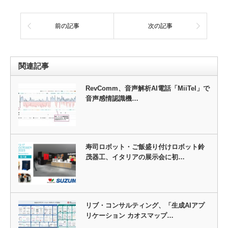
前の記事
次の記事
関連記事
RevComm、音声解析AI電話「MiiTel」で
音声感情認識機…
寿司ロボット・ご飯盛り付けロボット鈴
茂器工、イタリアの展示会に初…
リブ・コンサルティング、「生成AIアプ
リケーション カオスマップ…