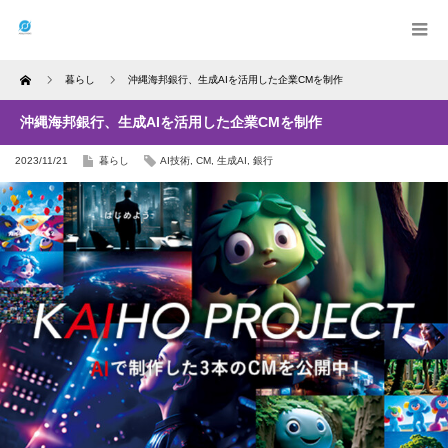
Home
暮らし
沖縄海邦銀行、生成AIを活用した企業CMを制作
沖縄海邦銀行、生成AIを活用した企業CMを制作
2023/11/21
暮らし
AI技術
,
CM
,
生成AI
,
銀行