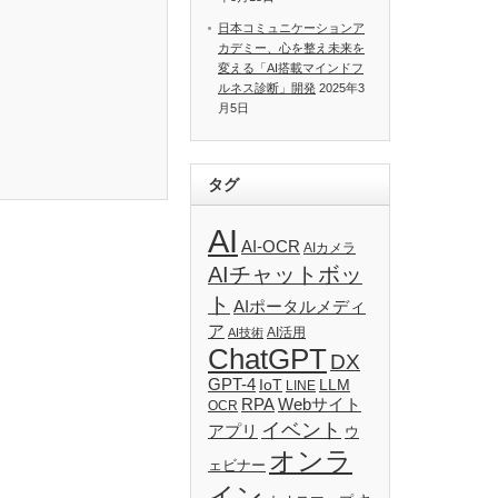
日本コミュニケーションア
カデミー、心を整え未来を
変える「AI搭載マインドフ
ルネス診断」開発
2025年3
月5日
タグ
AI
AI-OCR
AIカメラ
AIチャットボッ
ト
AIポータルメディ
ア
AI活用
AI技術
ChatGPT
DX
GPT-4
IoT
LLM
LINE
RPA
Webサイト
OCR
イベント
アプリ
ウ
オンラ
ェビナー
イン