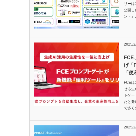
リーは
公開し
ント」
2025/2
FC
げ「
「便
FCE
せる生
トゲー
たと発
で多く
2025/2