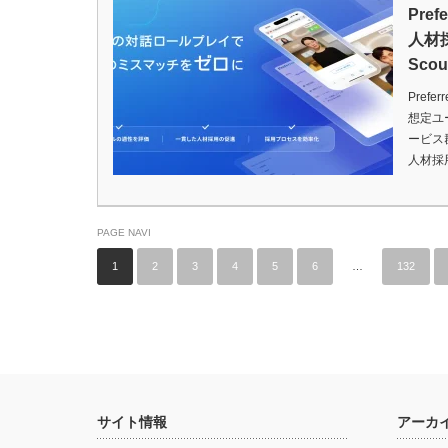
Pref
人材採
Sco
Pref
想定ユ
ービス群
人材採用
PAGE NAVI
1
2
3
4
5
6
…
132
サイト情報
アーカ