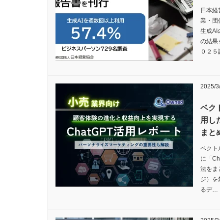
日本経
業・団
生成A
の結果
０２５
2025/3
ベク
用し
まと
ベクト
に「C
法をま
ジ）を
るデ…