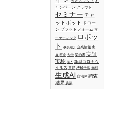
キ
カオスマップ
ャンペーン
クラウド
セミナー
チャ
ットボット
ドロー
ン
プラットフォーム
マ
ロボッ
ーケティング
ト
企業情報
出
事例紹介
実証
展
大学
契約書
医療
実験
新型コロナウ
導入
イルス
書籍
機械学習
無料
生成AI
調査
自治体
結果
農業