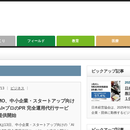
くり
フィールド
教育
医療
ピックアップ記事
202
/13
ビジネス
日
務
１
 CMO、中小企業・スタートアップ向け
AI×プロのPR 完全運用代行サービ
日本経営協会は、2025年9
企業・団体に勤務するビジ
提供開始
CMOは13日、中小企業・スタートアップ向けの「AI
ピックアップ記事