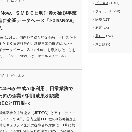
/15
ビジネス
ビジネス
(1,311)
フィールド
(728)
lesNow、ＳＭＢＣ日興証券が新規事業
医療
(179)
進に企業データベース「SalesNow」
入
教育
(331)
暮らし
(748)
esNowは14日、国内外で総合的な金融サービスを提
ＳＭＢＣ日興証券が、新規事業の推進にあたっ
未分類
(5)
業データベース「SalesNow」を導入したことを
た。 「SalesNow」は、セールスチームの…
/15
ビジネス
の45%が生成AIを利用、日常業務で
0%超の企業が利用成果を認識
PDECとITR調べ=
報経済社会推進協会（JIPDEC）とアイ・ティ・
ITR）は14日、国内企業1110社のIT戦略策定ま
報セキュリティ施策の従事者を対象に、1月に共
施した『企業IT利活用動向調査2025』の結果を