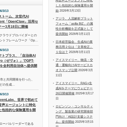
AI音声エージェントに特化
した包括的な保険運用を開
始
2026年3月13日
6/3/13
Iストーム、次世代AI
アジラ、人流解析プラット
ent「OpenClaw」活用セ
フォーム「asilla BIZ」の属
ナー3月18日に開催
性分析機能を正式版として
提供開始
2026年3月11日
ルクラウドプロバイダーとの
ェントフレームワーク「Op…
日本経営協会、生成AIの業
務活用２位は「文章校正」
6/3/13
１位は？
2026年3月11日
フトプラス、「自治体AI
アイスマイリー、物流・交
evo（ゼヴォ）」でGPT-
通・運輸向けAIサービスカ
.4を全利用自治体へ提供開
オスマップ公開
2026年3月
11日
城市と共同開発を行った、
アイスマイリー、RAG×生
niなどの生成…
成AIをテーマにウェビナー
26日開催開催
2025年3月17
6/3/13
日
evenLabs、世界で初めて
I音声エージェントに特化
ロビンソン・コンサルティ
た包括的な保険運用を開
ング、製造業の研究開発部
門向け「AI設計支援システ
ム」提供開始
2025年3月15
グローバルリーダーである
日