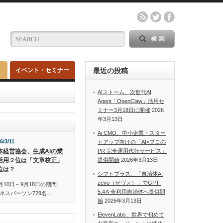
イベント・セミナー
最近の投稿
AIストーム、次世代AI
Agent「OpenClaw」活用セ
ミナー3月18日に開催
2026
年3月13日
Ai CMO、中小企業・スター
6/3/11
トアップ向けの「AI×プロの
本経営協会、生成AIの業
PR 完全運用代行サービス」
活用２位は「文章校正」
提供開始
2026年3月13日
位は？
シフトプラス、「自治体AI
zevo（ゼヴォ）」でGPT-
月10日～9月18日の期間、
5.4を全利用自治体へ提供開
ネスパーソン729名…
始
2026年3月13日
ElevenLabs、世界で初めて