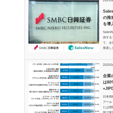
2025/3
Sa
の推
を導
Sal
供する
て、企
発表し
2025/3
企業
は8
=JI
日本情
アール（
たは情
同で実