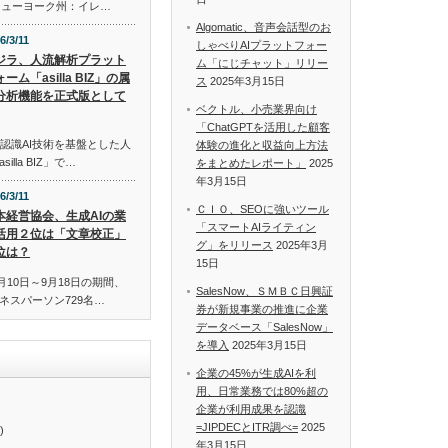
米国ニューヨーク州：イレ…
Algomatic、音声会話型のお
6/3/11
しゃべりAIプラットフォー
ジラ、人流解析プラット
ム「にじチャット」リリー
ーム「asilla BIZ」の属
ス
2025年3月15日
分析機能を正式版として
ベクトル、小売業界向け
「ChatGPTを活用した顧客
認識AI技術を基盤とした人
体験の進化と収益向上方法
lla BIZ」で…
をまとめたレポート」
2025
年3月15日
6/3/11
ＣＩＯ、SEOに強いツール
本経営協会、生成AIの業
「スマートAIライティン
活用２位は「文章校正」
グ」をリリース
2025年3月
位は？
15日
月10日～9月18日の期間、
SalesNow、ＳＭＢＣ日興証
ネスパーソン729名…
券が新規事業の推進に企業
データベース「SalesNow」
を導入
2025年3月15日
企業の45%が生成AIを利
用、日常業務では80%超の
企業が利用成果を認識
=JIPDECとITR調べ=
2025
)
年3月15日