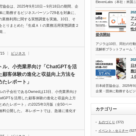
ElevenLabs（本社：
営協会は、2025年9月10日～9月18日の期間、企
202
体に勤務するビジネスパーソン729名を対象に、
ア
Iの業務利用に関する実態調査を実施。10日、そ
フォ
をとりまとめた『生成ＡＩの業務活用実態調査２
性
調…
提供開始
アジラは10日、同社の行動
流解析プラットフォーム「asi
/15
ビジネス
202
日
トル、小売業界向け「ChatGPTを活
務
た顧客体験の進化と収益向上方法を
１
めたレポート」
日本経営協会は、2025年9
企業・団体に勤務するビジ
ルの子会社であるOwnedは13日、小売業界向け
hatGPTを活用した顧客体験の進化と収益向上方
とめたレポート」の2025年3月版（全50ペー
カテゴリー
無料公開した。 本レポートでは、急速に進化す
ものづくり
(372)
イベント・セミナー
(527