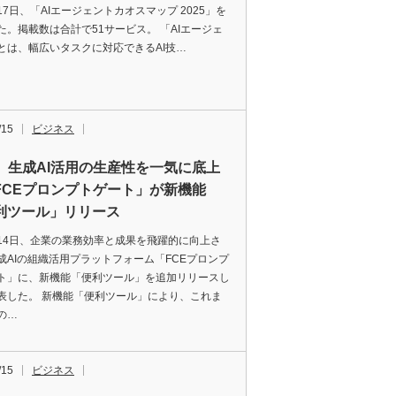
17日、「AIエージェントカオスマップ 2025」を
た。掲載数は合計で51サービス。 「AIエージェ
とは、幅広いタスクに対応できるAI技…
/15
ビジネス
E、生成AI活用の生産性を一気に底上
FCEプロンプトゲート」が新機能
利ツール」リリース
は14日、企業の業務効率と成果を飛躍的に向上さ
成AIの組織活用プラットフォーム「FCEプロンプ
ト」に、新機能「便利ツール」を追加リリースし
表した。 新機能「便利ツール」により、これま
の…
/15
ビジネス