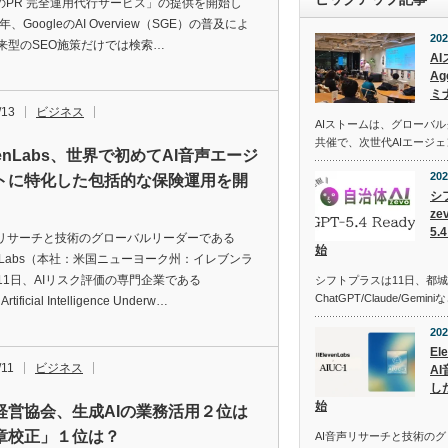
ロのPR 完全運用代行サービス」の提供を開始し
年、GoogleのAI Overview（SGE）の普及によ
202
来型のSEO施策だけでは検索…
A
Ag
ミ
/13
ビジネス
AIストームは、グローバ
共催で、次世代AIエージ
venLabs、世界で初めてAI音声エージ
202
トに特化した包括的な保険運用を開
シ
z
5
声リサーチと技術のグローバルリーダーである
始
venLabs（本社：米国ニューヨーク州：イレブンラ
11日、AIリスク評価の専門企業である
シフトプラスは11日、都
ChatGPT/Claude/Gemi
rtificial Intelligence Underw…
202
El
/11
ビジネス
A
し
始
経営協会、生成AIの業務活用２位は
章校正」１位は？
AI音声リサーチと技術の