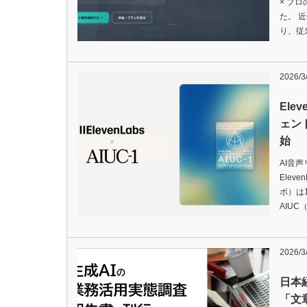
× プ
た。 近
り、従
2026/3
Ele
ェン
始
AI音
Ele
ボ）は
AIUC（A
2026/3
日本
「文