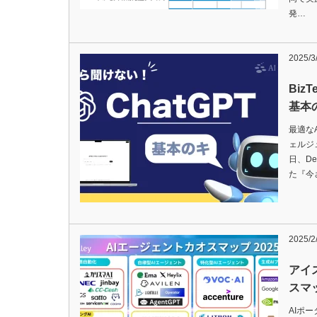
発…
2025/3
Biz
基本
最適な
ェルジュ
日、De
た『今
2025/2
アイ
スマッ
AIポー