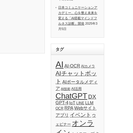
日本コミュニケーションア
カデミー、心を整え未来を
変える「AI搭載マインドフ
ルネス診断」開発
2025年3
月5日
タグ
AI
AI-OCR
AIカメラ
AIチャットボッ
ト
AIポータルメディ
ア
AI活用
AI技術
ChatGPT
DX
GPT-4
IoT
LLM
LINE
RPA
Webサイト
OCR
イベント
アプリ
ウ
オンラ
ェビナー
イン