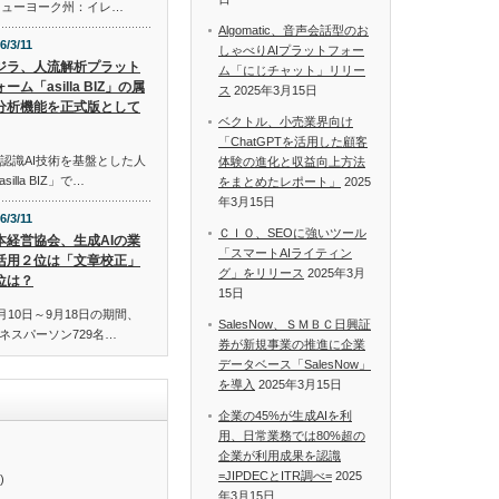
米国ニューヨーク州：イレ…
Algomatic、音声会話型のお
6/3/11
しゃべりAIプラットフォー
ジラ、人流解析プラット
ム「にじチャット」リリー
ーム「asilla BIZ」の属
ス
2025年3月15日
分析機能を正式版として
ベクトル、小売業界向け
「ChatGPTを活用した顧客
認識AI技術を基盤とした人
体験の進化と収益向上方法
lla BIZ」で…
をまとめたレポート」
2025
年3月15日
6/3/11
ＣＩＯ、SEOに強いツール
本経営協会、生成AIの業
「スマートAIライティン
活用２位は「文章校正」
グ」をリリース
2025年3月
位は？
15日
月10日～9月18日の期間、
SalesNow、ＳＭＢＣ日興証
ネスパーソン729名…
券が新規事業の推進に企業
データベース「SalesNow」
を導入
2025年3月15日
企業の45%が生成AIを利
用、日常業務では80%超の
企業が利用成果を認識
=JIPDECとITR調べ=
2025
)
年3月15日