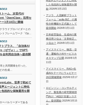
AI音声エージェントに特化
した包括的な保険運用を開
始
2026年3月13日
6/3/13
Iストーム、次世代AI
アジラ、人流解析プラット
ent「OpenClaw」活用セ
フォーム「asilla BIZ」の属
ナー3月18日に開催
性分析機能を正式版として
提供開始
2026年3月11日
ルクラウドプロバイダーとの
ェントフレームワーク「Op…
日本経営協会、生成AIの業
務活用２位は「文章校正」
6/3/13
１位は？
2026年3月11日
フトプラス、「自治体AI
アイスマイリー、物流・交
evo（ゼヴォ）」でGPT-
通・運輸向けAIサービスカ
.4を全利用自治体へ提供開
オスマップ公開
2026年3月
11日
城市と共同開発を行った、
アイスマイリー、RAG×生
niなどの生成…
成AIをテーマにウェビナー
26日開催開催
2025年3月17
6/3/13
日
evenLabs、世界で初めて
I音声エージェントに特化
ロビンソン・コンサルティ
た包括的な保険運用を開
ング、製造業の研究開発部
門向け「AI設計支援システ
ム」提供開始
2025年3月15
グローバルリーダーである
日