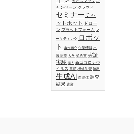
キ
カオスマップ
ャンペーン
クラウド
セミナー
チャ
ットボット
ドロー
ン
プラットフォーム
マ
ロボッ
ーケティング
ト
企業情報
出
事例紹介
実証
展
大学
契約書
医療
実験
新型コロナウ
導入
イルス
書籍
機械学習
無料
生成AI
調査
自治体
結果
農業