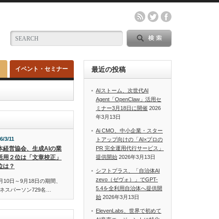
イベント・セミナー
最近の投稿
AIストーム、次世代AI
Agent「OpenClaw」活用セ
ミナー3月18日に開催
2026
年3月13日
Ai CMO、中小企業・スター
6/3/11
トアップ向けの「AI×プロの
本経営協会、生成AIの業
PR 完全運用代行サービス」
活用２位は「文章校正」
提供開始
2026年3月13日
位は？
シフトプラス、「自治体AI
zevo（ゼヴォ）」でGPT-
月10日～9月18日の期間、
5.4を全利用自治体へ提供開
ネスパーソン729名…
始
2026年3月13日
ElevenLabs、世界で初めて