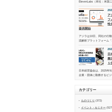
ElevenLabs（本社：
202
ア
フォ
性
提供開始
アジラは10日、同社の行動
流解析プラットフォーム「asi
202
日
務
１
日本経営協会は、2025年9
企業・団体に勤務するビジ
カテゴリー
ものづくり
(372)
イベント・セミナー
(527