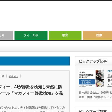
くり
フィールド
教育
医療
ピックアップ記事
202
/10
暮らし
日
務
１
フィー、AIが詐欺を検知し未然に防
ツール「マカフィー 詐欺検知」を発
日本経営協会は、2025年9
企業・団体に勤務するビジ
インのセキュリティ対策製品を提供しているマカ
ピックアップ記事