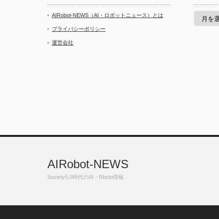
ア
AIRobot-NEWS（AI・ロボットニュース）とは
ー
カ
プライバシーポリシー
イ
運営会社
ブ
AIRobot-NEWS
Society5.0時代のAI・Rboto情報