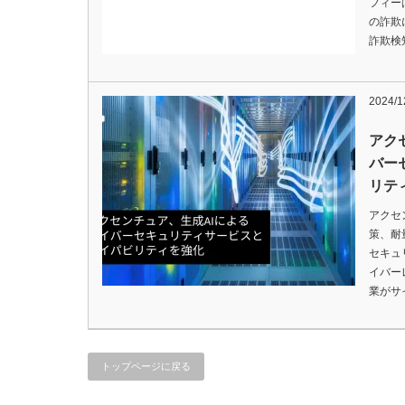
フィー
の詐欺
詐欺検知（
2024/1
アク
バー
リテ
アクセ
策、耐量
セキュ
イバー
業がサ
トップページに戻る