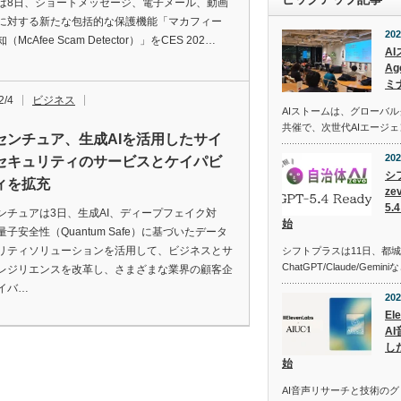
は8日、ショートメッセージ、電子メール、動画
に対する新たな包括的な保護機能「マカフィー
202
McAfee Scam Detector）」をCES 202…
A
Ag
ミ
2/4
ビジネス
AIストームは、グローバ
共催で、次世代AIエージ
センチュア、生成AIを活用したサイ
202
セキュリティのサービスとケイパビ
シ
ィを拡充
z
5
ンチュアは3日、生成AI、ディープフェイク対
始
子安全性（Quantum Safe）に基づいたデータ
リティソリューションを活用して、ビジネスとサ
シフトプラスは11日、都
ChatGPT/Claude/Gemi
レジリエンスを改革し、さまざまな業界の顧客企
イバ…
202
El
A
し
始
AI音声リサーチと技術の