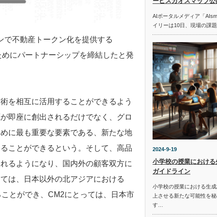
ービスカオスマップ公
AIポータルメディア「AIs
イリーは10日、現場の課
ーンで不動産トークン化を提供する
るためにパートナーシップを締結したと発
技術を相互に活用することができるよう
源が即座に創出されるだけでなく、グロ
ために最も重要な要素である、新たな地
することができるという。そして、高品
2024-9-19
小学校の授業における
されるようになり、国内外の顧客双方に
ガイドライン
っては、日本以外の北アジアにおける
小学校の授業における生成
ることができ、CM2にとっては、日本市
上させる新たな可能性を秘
す…