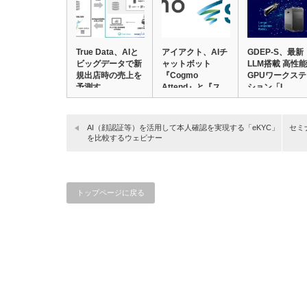
True Data、AIと
アイアクト、AIチ
GDEP-S、最新
ビッグデータで新
ャットボット
LLM搭載 高性能
規出店時の売上を
『Cogmo
GPUワークス
予測す…
Attend』と『ス…
ション「L…
AI（顔認証等）を活用して本人確認を実現する「eKYC」
セミ
を比較するウェビナー
トップページに戻る