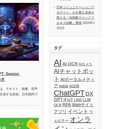
日本コミュニケーションア
カデミー、心を整え未来を
変える「AI搭載マインドフ
ルネス診断」開発
2025年3
月5日
タグ
AI
AI-OCR
AIカメラ
AIチャットボッ
, Gemini,
ト
AIポータルメディ
い方
ア
AI活用
AI技術
）は、テキスト、画像、音声
ChatGPT
DX
生成する技術。日本国内で
GPT-4
IoT
LLM
LINE
RPA
Webサイト
OCR
イベント
アプリ
ウ
オンラ
ェビナー
イン