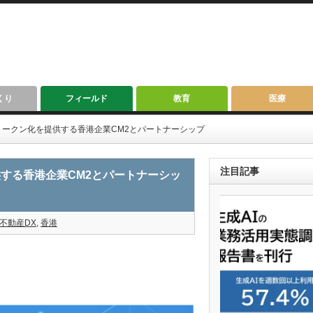
くり
フィールド
教育
医療
ークン化を提供する香港企業CM2とパートナーシップ
注目記事
する香港企業CM2とパートナーシッ
不動産DX
,
香港