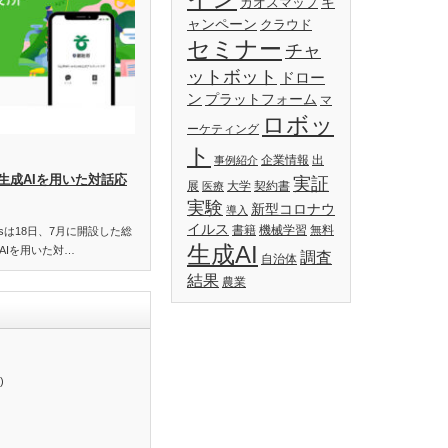
キ
カオスマップ
ャンペーン
クラウド
セミナー
チャ
ットボット
ドロー
ン
プラットフォーム
マ
ロボッ
ーケティング
ト
企業情報
出
事例紹介
生成AIを用いた対話応
実証
展
大学
契約書
医療
実験
新型コロナウ
導入
イルス
書籍
機械学習
無料
essは18日、7月に開設した総
生成AI
AIを用いた対…
調査
自治体
結果
農業
)