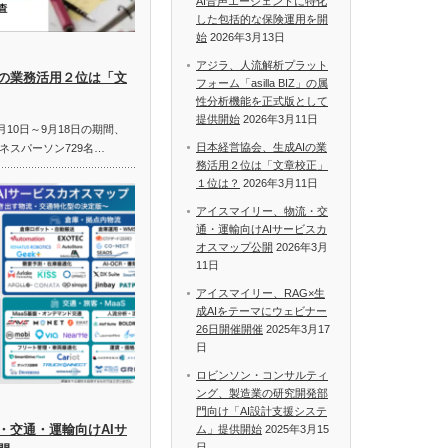
AI音声エージェントに特化
した包括的な保険運用を開
始
2026年3月13日
アジラ、人流解析プラット
Iの業務活用２位は「文
フォーム「asilla BIZ」の属
性分析機能を正式版として
提供開始
2026年3月11日
月10日～9月18日の期間、
日本経営協会、生成AIの業
ネスパーソン729名…
務活用２位は「文章校正」
１位は？
2026年3月11日
アイスマイリー、物流・交
通・運輸向けAIサービスカ
オスマップ公開
2026年3月
11日
アイスマイリー、RAG×生
成AIをテーマにウェビナー
26日開催開催
2025年3月17
日
ロビンソン・コンサルティ
ング、製造業の研究開発部
門向け「AI設計支援システ
・交通・運輸向けAIサ
ム」提供開始
2025年3月15
日