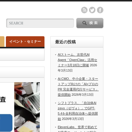
イベント・セミナー
最近の投稿
AIストーム、次世代AI
Agent「OpenClaw」活用セ
ミナー3月18日に開催
2026
年3月13日
Ai CMO、中小企業・スター
トアップ向けの「AI×プロの
PR 完全運用代行サービス」
提供開始
2026年3月13日
シフトプラス、「自治体AI
zevo（ゼヴォ）」でGPT-
5.4を全利用自治体へ提供開
始
2026年3月13日
ElevenLabs、世界で初めて