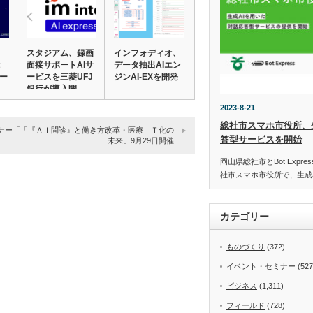
スタジアム、録画
インフォディオ、
面接サポートAIサ
データ抽出AIエン
テー
ービスを三菱UFJ
ジンAI-EXを開発
銀行が導入開…
2023-8-21
総社市スマホ市役所、
ナー「「『ＡＩ問診』と働き方改革・医療ＩＴ化の
答型サービスを開始
未来」9月29日開催
岡山県総社市とBot Expr
社市スマホ市役所で、生成
カテゴリー
ものづくり
(372)
イベント・セミナー
(527
ビジネス
(1,311)
フィールド
(728)