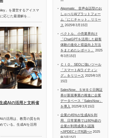
開
Algomatic、音声会話型のお
miley」を運営するアイスマ
しゃべりAIプラットフォー
題に応じた最適解を…
ム「にじチャット」リリー
ス
2025年3月15日
ベクトル、小売業界向け
「ChatGPTを活用した顧客
体験の進化と収益向上方法
をまとめたレポート」
2025
年3月15日
ＣＩＯ、SEOに強いツール
「スマートAIライティン
グ」をリリース
2025年3月
15日
SalesNow、ＳＭＢＣ日興証
券が新規事業の推進に企業
データベース「SalesNow」
生成AIの活用と文科省
を導入
2025年3月15日
企業の45%が生成AIを利
AIの活用は、教育の質を向
用、日常業務では80%超の
めている。生成AIを活用
企業が利用成果を認識
=JIPDECとITR調べ=
2025
年3月15日