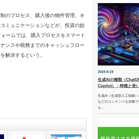
規制のプロセス、購入後の物件管理、キ
のコミュニケーションなどが、投資の妨
フォームでは、購入プロセスをスマート
テナンスや税務までのキャッシュフロー
題を解決するという。
2024-8-19
生成AIの種類（ChatGPT
Copilot）・特徴と使
生成AI（生成型人工知能
などのコンテンツを自動で
も…