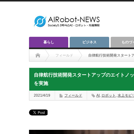
暮らし
ビジネス
ものづ
フィールド
自律航行技術開発スタート
自律航行技術開発スタートアップのエイトノ
を実施
2021/4/19
フィールド
AI
,
ロボット
,
水上モビ