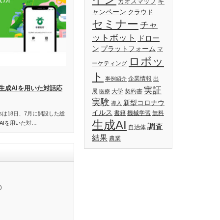
キ
カオスマップ
ャンペーン
クラウド
セミナー
チャ
ットボット
ドロー
ン
プラットフォーム
マ
ロボッ
ーケティング
ト
企業情報
出
事例紹介
生成AIを用いた対話応
実証
展
大学
契約書
医療
実験
新型コロナウ
導入
イルス
書籍
機械学習
無料
essは18日、7月に開設した総
生成AI
AIを用いた対…
調査
自治体
結果
農業
)