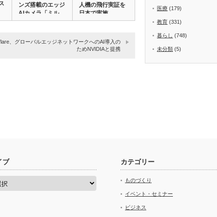
ス
ンズ搭載のエッジ
人機の飛行実証を
医療
(179)
AIカメラ「ミル
日本で実施
キ…
教育
(331)
暮らし
(748)
udflare、グローバルエッジネットワークへのAI導入の
ためNVIDIAと提携
未分類
(5)
イブ
カテゴリー
ものづくり
イベント・セミナー
ビジネス