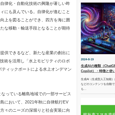
の自律化・自動化技術の興隆が著しい昨
ティにも及んでいる。自律化が進むこと
の向上を図ることができ、四方を海に囲
新たな移動・輸送手段となることが期待
を提供できるなど、新たな産業の創出に
2024-8-19
端技術を活用し「水上モビリティのロボ
生成AIの種類（ChatGPT
ボティックボートによる水上オンデマン
Copilot）・特徴と使
生成AI（生成型人工知能
などのコンテンツを自動で
も…
ラとなっている離島地域での一部サービス
において、2021年秋に自律航行EV
の方々のニーズの深堀りと社会実装に向