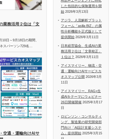
AI音声エージェントに特化
した包括的な保険運用を開
始
2026年3月13日
アジラ、人流解析プラット
Iの業務活用２位は「文
フォーム「asilla BIZ」の属
性分析機能を正式版として
提供開始
2026年3月11日
月10日～9月18日の期間、
日本経営協会、生成AIの業
ネスパーソン729名…
務活用２位は「文章校正」
１位は？
2026年3月11日
アイスマイリー、物流・交
通・運輸向けAIサービスカ
オスマップ公開
2026年3月
11日
アイスマイリー、RAG×生
成AIをテーマにウェビナー
26日開催開催
2025年3月17
日
ロビンソン・コンサルティ
ング、製造業の研究開発部
門向け「AI設計支援システ
・交通・運輸向けAIサ
ム」提供開始
2025年3月15
日