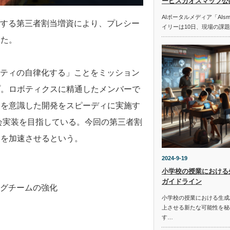
ービスカオスマップ公
AIポータルメディア「AIs
先とする第三者割当増資により、プレシー
イリーは10日、現場の課
した。
リティの自律化する」ことをミッション
プ。ロボティクスに精通したメンバーで
スを意識した開発をスピーディに実施す
社会実装を目指している。今回の第三者割
動を加速させるという。
2024-9-19
小学校の授業における
ガイドライン
ングチームの強化
小学校の授業における生成
上させる新たな可能性を秘
す…