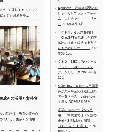
開
Algomatic、音声会話型のお
miley」を運営するアイスマ
しゃべりAIプラットフォー
題に応じた最適解を…
ム「にじチャット」リリー
ス
2025年3月15日
ベクトル、小売業界向け
「ChatGPTを活用した顧客
体験の進化と収益向上方法
をまとめたレポート」
2025
年3月15日
ＣＩＯ、SEOに強いツール
「スマートAIライティン
グ」をリリース
2025年3月
15日
SalesNow、ＳＭＢＣ日興証
券が新規事業の推進に企業
データベース「SalesNow」
生成AIの活用と文科省
を導入
2025年3月15日
企業の45%が生成AIを利
AIの活用は、教育の質を向
用、日常業務では80%超の
めている。生成AIを活用
企業が利用成果を認識
=JIPDECとITR調べ=
2025
年3月15日