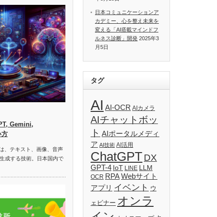
日本コミュニケーションア
カデミー、心を整え未来を
変える「AI搭載マインドフ
ルネス診断」開発
2025年3
月5日
タグ
AI
AI-OCR
AIカメラ
AIチャットボッ
, Gemini,
ト
AIポータルメディ
い方
ア
AI活用
AI技術
）は、テキスト、画像、音声
ChatGPT
DX
生成する技術。日本国内で
GPT-4
IoT
LLM
LINE
RPA
Webサイト
OCR
イベント
アプリ
ウ
オンラ
ェビナー
イン