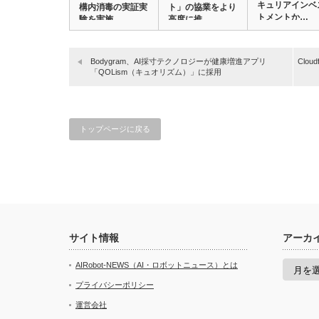
キュリアインベ
構内消毒の実証実
ト」の協業をより
トメントか…
験を実施
高度に推…
Bodygram、AI採寸テクノロジーが健康増進アプリ
Clo
「QOLism（キュオリズム）」に採用
トップページに戻る
サイト情報
アーカ
ア
AIRobot-NEWS（AI・ロボットニュース）とは
ー
カ
プライバシーポリシー
イ
運営会社
ブ