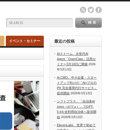
イベント・セミナー
最近の投稿
AIストーム、次世代AI
Agent「OpenClaw」活用セ
ミナー3月18日に開催
2026
年3月13日
Ai CMO、中小企業・スター
トアップ向けの「AI×プロの
PR 完全運用代行サービス」
提供開始
2026年3月13日
シフトプラス、「自治体AI
zevo（ゼヴォ）」でGPT-
5.4を全利用自治体へ提供開
始
2026年3月13日
ElevenLabs、世界で初めて