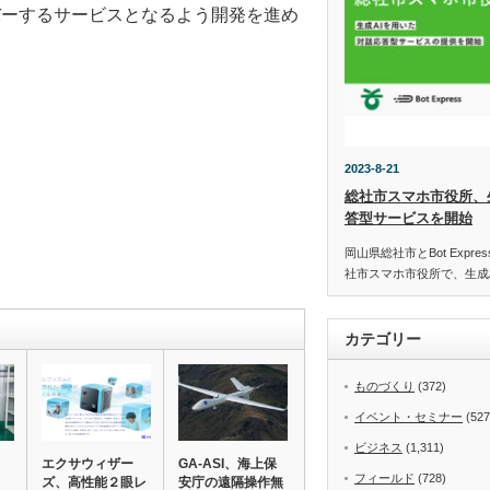
バーするサービスとなるよう開発を進め
2023-8-21
総社市スマホ市役所、
答型サービスを開始
岡山県総社市とBot Expr
社市スマホ市役所で、生成
カテゴリー
ものづくり
(372)
イベント・セミナー
(527
ビジネス
(1,311)
エクサウィザー
GA-ASI、海上保
フィールド
(728)
ズ、高性能２眼レ
安庁の遠隔操作無