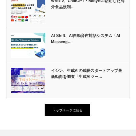
Wrexiv、ChatGPT・BabyAGI活用した海
外食品規制…
AI Shift、AI自動音声対話システム「AI
Messeng…
イシン、生成AIの成長スタートアップ最
新動向を調査「生成AIツー…
トップページに戻る