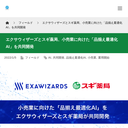
Home
フィールド
エクサウィザーズとスギ薬局、小売業に向けた「品揃え最適化
AI」を共同開発
エクサウィザーズとスギ薬局、小売業に向けた「品揃え最適化
AI」を共同開発
2022/1/5
フィールド
AI
,
共同開発
,
品揃え最適化AI
,
小売業
,
運用開始