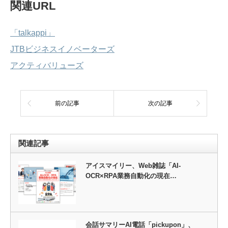
関連URL
「talkappi」
JTBビジネスイノベーターズ
アクティバリューズ
前の記事
次の記事
関連記事
アイスマイリー、Web雑誌「AI-
OCR×RPA業務自動化の現在…
会話サマリーAI電話「pickupon」、