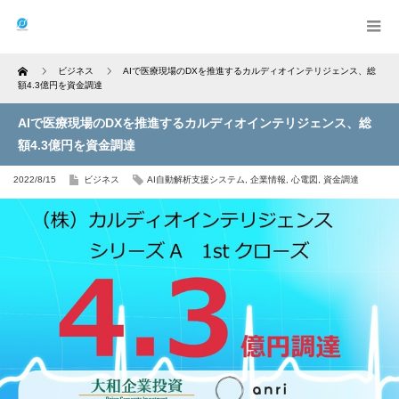
Home
ビジネス
AIで医療現場のDXを推進するカルディオインテリジェンス、総
額4.3億円を資金調達
AIで医療現場のDXを推進するカルディオインテリジェンス、総
額4.3億円を資金調達
2022/8/15
ビジネス
AI自動解析支援システム
,
企業情報
,
心電図
,
資金調達