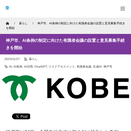
Home
暮らし
神戸市、AI条例の制定に向けた有識者会議の設置と意見募集手続き
を開始
神戸市、AI条例の制定に向けた有識者会議の設置と意見募集手続
きを開始
2023/11/27
暮らし
AI
,
AI条例
,
AI活用
,
ChatGPT
,
リスクアセスメント
,
有識者会議
,
生成AI
,
神戸市