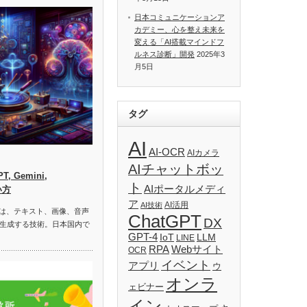
日本コミュニケーションア
カデミー、心を整え未来を
変える「AI搭載マインドフ
ルネス診断」開発
2025年3
月5日
タグ
AI
AI-OCR
AIカメラ
AIチャットボッ
, Gemini,
ト
AIポータルメディ
い方
ア
AI活用
AI技術
）は、テキスト、画像、音声
ChatGPT
DX
生成する技術。日本国内で
GPT-4
IoT
LLM
LINE
RPA
Webサイト
OCR
イベント
アプリ
ウ
オンラ
ェビナー
イン