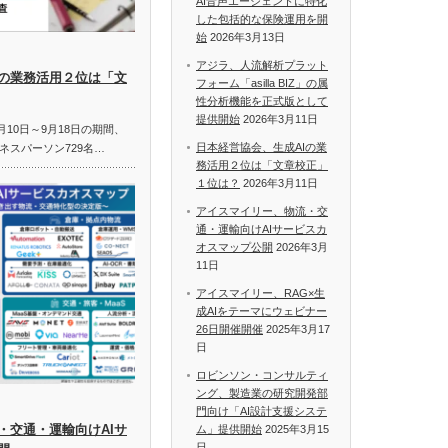
AI音声エージェントに特化
した包括的な保険運用を開
始
2026年3月13日
アジラ、人流解析プラット
Iの業務活用２位は「文
フォーム「asilla BIZ」の属
性分析機能を正式版として
提供開始
2026年3月11日
月10日～9月18日の期間、
日本経営協会、生成AIの業
ネスパーソン729名…
務活用２位は「文章校正」
１位は？
2026年3月11日
アイスマイリー、物流・交
通・運輸向けAIサービスカ
オスマップ公開
2026年3月
11日
アイスマイリー、RAG×生
成AIをテーマにウェビナー
26日開催開催
2025年3月17
日
ロビンソン・コンサルティ
ング、製造業の研究開発部
門向け「AI設計支援システ
・交通・運輸向けAIサ
ム」提供開始
2025年3月15
日