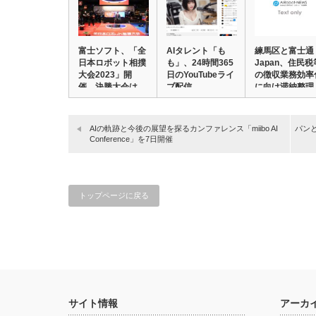
富士ソフト、「全
AIタレント「も
練馬区と富士通
日本ロボット相撲
も」、24時間365
Japan、住民税
大会2023」開
日のYouTubeライ
の徴収業務効率
催 決勝大会は
ブ配信…
に向け滞納整理
2…
AIの軌跡と今後の展望を探るカンファレンス「miibo AI
パンと
Conference」を7日開催
トップページに戻る
サイト情報
アーカ