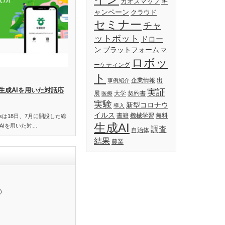
キ
カオスマップ
ャンペーン
クラウド
セミナー
チャ
ットボット
ドロー
ン
プラットフォーム
マ
ロボッ
ーケティング
ト
企業情報
出
事例紹介
生成AIを用いた対話応
実証
展
大学
契約書
医療
実験
新型コロナウ
導入
イルス
書籍
機械学習
無料
essは18日、7月に開設した総
生成AI
AIを用いた対…
調査
自治体
結果
農業
)