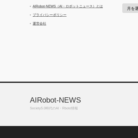
ア
AIRobot-NEWS（AI・ロボットニュース）とは
ー
カ
プライバシーポリシー
イ
運営会社
ブ
AIRobot-NEWS
Society5.0時代のAI・Rboto情報