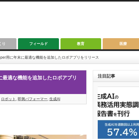
くり
フィールド
教育
医療
pper用に年末に最適な機能を追加したロボアプリをリリース
注目記事
末に最適な機能を追加したロボアプリ
,
ロボット
,
即興パフォーマー
,
生成AI