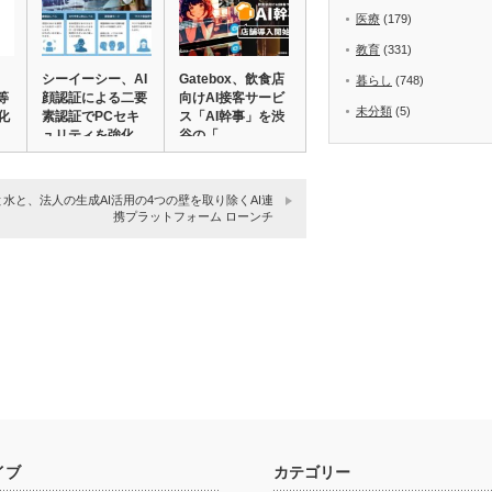
医療
(179)
教育
(331)
シーイーシー、AI
Gatebox、飲食店
暮らし
(748)
等
顔認証による二要
向けAI接客サービ
未分類
(5)
化
素認証でPCセキ
ス「AI幹事」を渋
…
ュリティを強化…
谷の「…
水と、法人の生成AI活用の4つの壁を取り除くAI連
携プラットフォーム ローンチ
イブ
カテゴリー