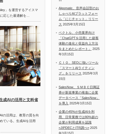
開
Algomatic、音声会話型のお
miley」を運営するアイスマ
しゃべりAIプラットフォー
題に応じた最適解を…
ム「にじチャット」リリー
ス
2025年3月15日
ベクトル、小売業界向け
「ChatGPTを活用した顧客
体験の進化と収益向上方法
をまとめたレポート」
2025
年3月15日
ＣＩＯ、SEOに強いツール
「スマートAIライティン
グ」をリリース
2025年3月
15日
SalesNow、ＳＭＢＣ日興証
券が新規事業の推進に企業
データベース「SalesNow」
生成AIの活用と文科省
を導入
2025年3月15日
企業の45%が生成AIを利
AIの活用は、教育の質を向
用、日常業務では80%超の
めている。生成AIを活用
企業が利用成果を認識
=JIPDECとITR調べ=
2025
年3月15日