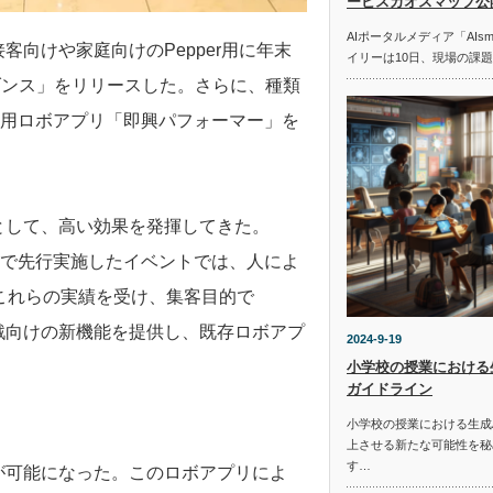
ービスカオスマップ公
AIポータルメディア「AIs
客向けや家庭向けのPepper用に年末
イリーは10日、現場の課
ダンス」をリリースした。さらに、種類
メ用ロボアプリ「即興パフォーマー」を
ーとして、高い効果を発揮してきた。
施設で先行実施したイベントでは、人によ
。これらの実績を受け、集客目的で
商戦向けの新機能を提供し、既存ロボアプ
2024-9-19
小学校の授業における
ガイドライン
小学校の授業における生成
）
上させる新たな可能性を秘
す…
とが可能になった。このロボアプリによ