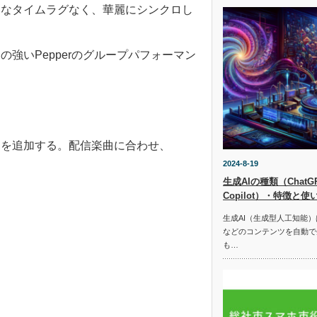
きなタイムラグなく、華麗にシンクロし
強いPepperのグループパフォーマン
曲を追加する。配信楽曲に合わせ、
2024-8-19
生成AIの種類（ChatGPT
Copilot）・特徴と使
生成AI（生成型人工知能
などのコンテンツを自動で
も…