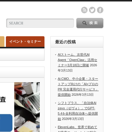
イベント・セミナー
最近の投稿
AIストーム、次世代AI
Agent「OpenClaw」活用セ
ミナー3月18日に開催
2026
年3月13日
Ai CMO、中小企業・スター
トアップ向けの「AI×プロの
PR 完全運用代行サービス」
提供開始
2026年3月13日
シフトプラス、「自治体AI
zevo（ゼヴォ）」でGPT-
5.4を全利用自治体へ提供開
始
2026年3月13日
ElevenLabs、世界で初めて