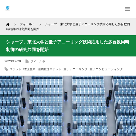
Home
フィールド
シャープ、東北大学と量子アニーリング技術応用した多台数同
時制御の研究共同を開始
シャープ、東北大学と量子アニーリング技術応用した多台数同時
制御の研究共同を開始
2023/12/20
フィールド
ロボット
,
物流倉庫
,
自動搬送ロボット
,
量子アニーリング
,
量子コンピューティング