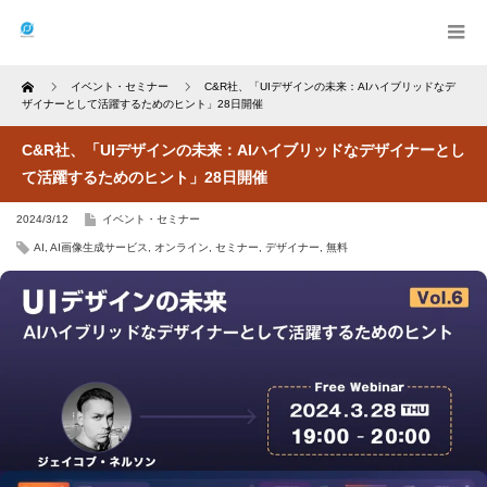
Home
イベント・セミナー
C&R社、「UIデザインの未来：AIハイブリッドなデ
ザイナーとして活躍するためのヒント」28日開催
C&R社、「UIデザインの未来：AIハイブリッドなデザイナーとし
て活躍するためのヒント」28日開催
2024/3/12
イベント・セミナー
AI
,
AI画像生成サービス
,
オンライン
,
セミナー
,
デザイナー
,
無料