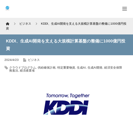
Home
ビジネス
KDDI、生成AI開発を支える大規模計算基盤の整備に1000億円投
資
KDDI、生成AI開発を支える大規模計算基盤の整備に1000億円投
資
2024/4/23
ビジネス
クラウドプログラム
,
供給確保計画
,
特定重要物資
,
生成AI
,
生成AI開発
,
経済安全保障
推進法
,
経済産業省